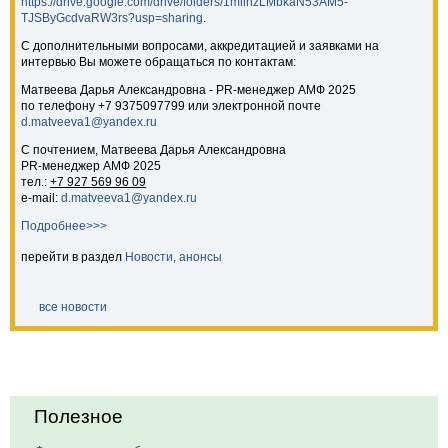
https://drive.google.com/drive/folders/1mlinzLMbkaN53AM5-
TJSByGcdvaRW3rs?usp=sharing
.
С дополнительными вопросами, аккредитацией и заявками на
интервью Вы можете обращаться по контактам:
Матвеева Дарья Александровна - PR-менеджер АМФ 2025
по телефону +7 9375097799 или электронной почте
d.matveeva1@yandex.ru
С почтением, Матвеева Дарья Александровна
PR-менеджер АМФ 2025
тел.:
+7 927 569 96 09
e-mail:
d.matveeva1@yandex.ru
Подробнее>>>
перейти в раздел
Новости, анонсы
все новости
Полезное