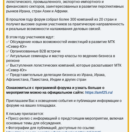
логистического, промышленного, экспортно-импортного и
финансового секторов, заинтересованных в развитии перспективных
рынков Ирана, стран Азии и Африки.
В прошлом году форум собрал более 300 компаний из 20 стран и
получил высокие оценки участников за практическую направленность
и реальные возможности налаживания деловых связей.
В этом году участников ждут:
✅ Обсуждение новых возможностей инвестиций в развитие МТК
«Север-Юг»
✅ Организованные B2B встречи
✅ Актуальные семинары и мастер-классы по ведению бизнеса в
регионе
✅ Выступления логистических компаний, которые раскатывают МТК
«Север-Юг»
✅ Представительные делегации бизнеса из Ирана, Ирака,
Афганистана, Пакистана, Индии и других стран
Ознакомиться с программой форума и узнать больше о
мероприятии можно на официальном сайте:
https://amf25.ru/
Приглашаем Вас к освещению события и публикации информации о
форуме на ваших площадках.
К письму прилагается:
• Пресс-релиз с информацией о предстоящем мероприятии, включая
основные темы для обсуждения.
• Фотографии для публикаций, доступные по ссылке: