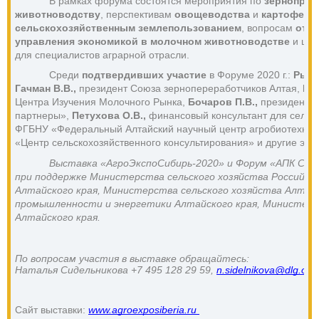
В рамках форума состоятся мероприятия по 
зернопрои
животноводству
, перспективам 
овощеводства
 и 
картофеле
сельскохозяйственным землепользованием
, вопросам 
отеч
управления экономикой в молочном животноводстве
 и це
для специалистов аграрной отрасли.
Среди 
подтвердивших участие
 в Форуме 2020 г.: 
Рыл
Гачман В.В., 
президент Союза зернопереработчиков Алтая,
Ми
Центра Изучения Молочного Рынка, 
Бочаров П.В., 
президент О
партнеры», 
Петухова О.В.,
 финансовый консультант для сельх
ФГБНУ «Федеральный Алтайский научный центр агробиотехнол
«Центр сельскохозяйственного консультирования» и другие экс
Выставка «АгроЭкспоСибирь-2020» и Форум «АПК Сиби
при поддержке 
Министерства сельского хозяйства Российск
Алтайского края, Министерства сельского хозяйства Алтайс
промышленности и энергетики Алтайского края, Министерст
Алтайского края.
По вопросам участия в выставке обращайтесь:
Наталья Сидельникова +7 495 128 29 59, 
n.sidelnikova@dlg.org
Сайт выставки: 
www.agroexposiberia.ru