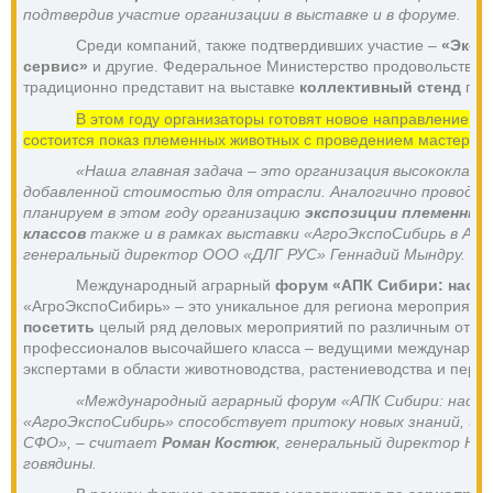
подтвердив участие организации в выставке и в форуме.
Среди компаний, также подтвердивших участие – 
«ЭкоН
сервис»
 и другие. Федеральное Министерство продовольствия 
традиционно представит на выставке 
коллективный стенд 
про
В этом году организаторы готовят новое направление вы
состоится показ племенных животных с проведением мастер-кл
«Наша главная задача – это организация высококласс
добавленной стоимостью для отрасли. Аналогично проводим
планируем в этом году организацию 
экспозиции племенны
классов
 также и в рамках выставки «АгроЭкспоСибирь в Алт
генеральный директор ООО «ДЛГ РУС» Геннадий Мындру.
Международный аграрный
 форум «АПК Сибири: наст
«АгроЭкспоСибирь» – это уникальное для региона мероприятие
посетить 
целый ряд деловых мероприятий по различным отрасл
профессионалов высочайшего класса – ведущими международн
экспертами в области животноводства, растениеводства и перер
«Международный аграрный форум «АПК Сибири: настоя
«АгроЭкспоСибирь» способствует притоку новых знаний, идей
СФО», – считает 
Роман Костюк
, генеральный директор Нац
говядины.