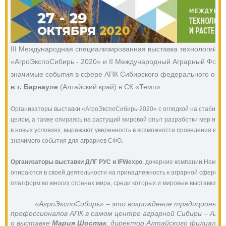
III Международная специализированная выставка технологий дл
«АгроЭкспоСибирь - 2020» и II Международный Аграрный Фору
значимые события в сфере АПК Сибирского федерального окру
в г. Барнауле
 (Алтайский край) в СК «Темп».
Организаторы выставки «АгроЭкспоСибирь-2020» с оглядкой на стабилиза
целом, а также опираясь на растущий мировой опыт разработки мер и п
в новых условиях, выражают уверенность в возможности проведения выст
значимого события для аграриев СФО.
Организаторы выставки ДЛГ РУС и IFWexpo
, дочерние компании Немецк
опираются в своей деятельности на принадлежность к аграрной сфере и 
платформ во многих странах мира, среди которых и мировые выставки AG
«АгроЭкспоСибирь» – это возрождение традиционной 
профессионалов АПК в самом центре аграрной Сибири – Алт
о выставке 
Мария Шостак
, директор Алтайского филиала Ф