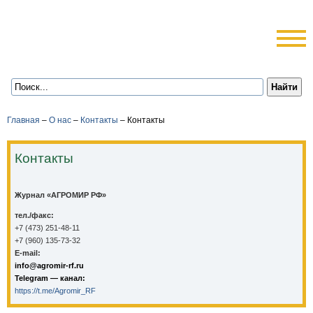
Главная
–
О нас
–
Контакты
–
Контакты
Контакты
Журнал «АГРОМИР РФ»
тел./факс:
+7 (473) 251-48-11
+7 (960) 135-73-32
E-mail:
info@agromir-rf.ru
Telegram — канал:
https://t.me/Agromir_RF