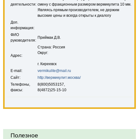
деятельности:
смену с фракционным размером вермикулита 10 мм.
Являясь прямым производителем, не держим
высокие цены и всегда открыты к диалогу
Доп.
информация:
ФИО
Приймак Д.В.
руководителя:
Страна: Россия
Округ:
Адрес:
г. Киреевск
E-mail:
vermikulite@mail.ru
Сайт:
http://вермикулит.москва/
Телефоны,
8(800)5053157,
факсы:
8(4872)25-15-10
Полезное