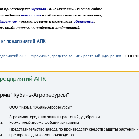
дан при поддержке
журнала
«АГРОМИР РФ». На этом сайте
 последними
новостями
из области сельского хозяйства,
дприятие
, просматривать и размещать
объявления
,
ть прайс-листы на продукцию предприятий.
лог предприятий АПК
Публикации
О нас
•
•
редприятий АПК
–
Агрохимия, средства зашиты растений, удобрения
–
ООО "Фи
предприятий АПК
рма "Кубань-Агроресурсы"
ООО "Фирма "Кубань-Агроресурсы"
Агрохимия, средства зашиты растений, удобрения
и:
Корма, комбикорма, добавки, витамины
Представительство завода по производству средств защиты растений 
и:
препаратов для кормопроизводства