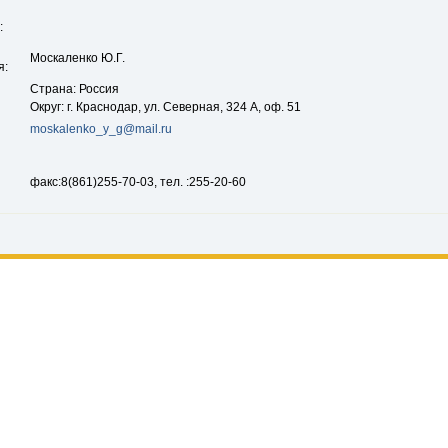
:
Москаленко Ю.Г.
я:
Страна: Россия
Округ: г. Краснодар, ул. Северная, 324 А, оф. 51
moskalenko_y_g@mail.ru
факс:8(861)255-70-03, тел. :255-20-60