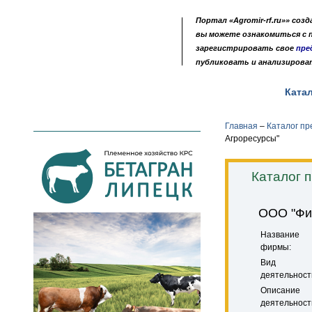
Портал «Agromir-rf.ru»» соз
вы можете ознакомиться с
зарегистрировать свое
пре
публиковать и анализирова
Новости
Выставки
Доска объявлений
Ката
•
•
•
Главная
–
Каталог п
Агроресурсы"
Каталог 
ООО "Фи
Название
фирмы:
Вид
деятельност
Описание
деятельност