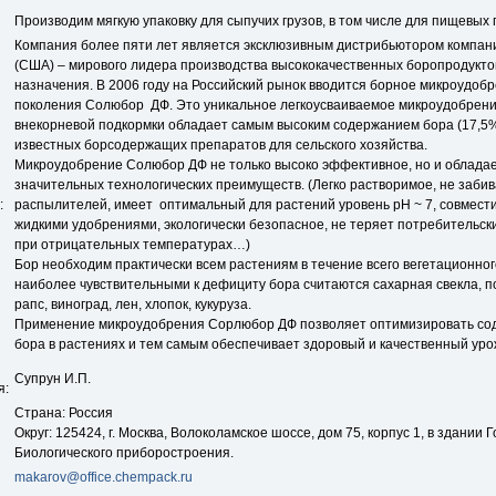
Производим мягкую упаковку для сыпучих грузов, в том числе для пищевых 
Компания более пяти лет является эксклюзивным дистрибьютором компан
(США) – мирового лидера производства высококачественных боропродукто
назначения. В 2006 году на Российский рынок вводится борное микроудоб
поколения Солюбор ДФ. Это уникальное легкоусваиваемое микроудобрени
внекорневой подкормки обладает самым высоким содержанием бора (17,5% 
известных борсодержащих препаратов для сельского хозяйства.
Микроудобрение Солюбор ДФ не только высоко эффективное, но и облада
значительных технологических преимуществ. (Легко растворимое, не заби
:
распылителей, имеет оптимальный для растений уровень pH ~ 7, совмест
жидкими удобрениями, экологически безопасное, не теряет потребительск
при отрицательных температурах…)
Бор необходим практически всем растениям в течение всего вегетационног
наиболее чувствительными к дефициту бора считаются сахарная свекла, п
рапс, виноград, лен, хлопок, кукуруза.
Применение микроудобрения Сорлюбор ДФ позволяет оптимизировать со
бора в растениях и тем самым обеспечивает здоровый и качественный уро
Супрун И.П.
я:
Страна: Россия
Округ: 125424, г. Москва, Волоколамское шоссе, дом 75, корпус 1, в здании
Биологического приборостроения.
makarov@office.chempack.ru