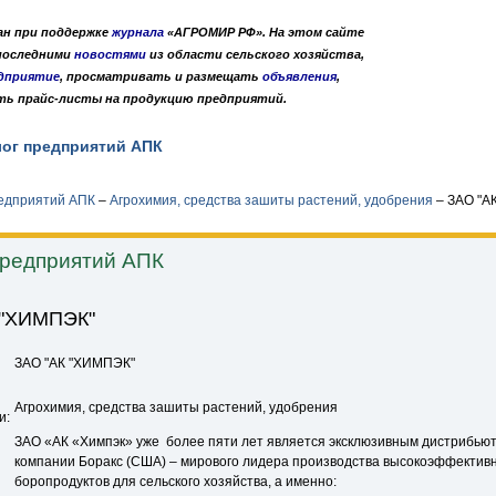
дан при поддержке
журнала
«АГРОМИР РФ». На этом сайте
 последними
новостями
из области сельского хозяйства,
дприятие
, просматривать и размещать
объявления
,
ть прайс-листы на продукцию предприятий.
лог предприятий АПК
Публикации
О нас
•
•
редприятий АПК
–
Агрохимия, средства зашиты растений, удобрения
–
ЗАО "А
предприятий АПК
 "ХИМПЭК"
ЗАО "АК "ХИМПЭК"
Агрохимия, средства зашиты растений, удобрения
и:
ЗАО «АК «Химпэк» уже более пяти лет является эксклюзивным дистрибью
компании Боракс (США) – мирового лидера производства высокоэффектив
боропродуктов для сельского хозяйства, а именно: