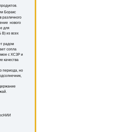
продуктов.
ии Боракс
в различного
рение нового
е для
B) из всех
ет радом
вает сопла
имое с ХСЗР и
ие качества
о периода, но
одсолнечник,
держание
жай.
 ГосНИИ