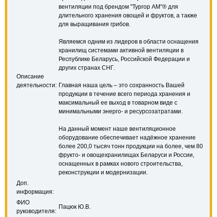
вентиляции под брендом "Тургор АМ"® для
длительного хранения овощей и фруктов, а также
для выращивания грибов.
Являемся одним из лидеров в области оснащения
хранилищ системами активной вентиляции в
Республике Беларусь, Российской Федерации и
других странах СНГ.
Описание
деятельности:
Главная наша цель – это сохранность Вашей
продукции в течение всего периода хранения и
максимальный ее выход в товарном виде с
минимальными энерго- и ресурсозатратами.
На данный момент наше вентиляционное
оборудование обеспечивает надёжное хранение
более 200,0 тысяч тонн продукции на более, чем 80
фрукто- и овощехранилищах Беларуси и России,
оснащенных в рамках нового строительства,
реконструкции и модернизации.
Доп.
информация:
ФИО
Пацюк Ю.В.
руководителя: