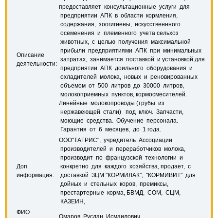
предоставляет консультационные услуги для
предприятии АПК в области кормления,
содержания, зоогигиены, искусственнного
осеменения и племенного учета сельхоз
животных, с целью получения максимальной
прибыли предприятиями АПК при минимальных
Описание
затратах, занимается поставкой и установкой для
деятельности:
предприятии АПК доильного оборудования и
охладителей молока, новых и реновированных
объемом от 500 литров до 30000 литров,
молокоприемных пунктов, кормосмесителей.
Линейные молокопроводы (трубы из
нержавеющей стали) под ключ. Запчасти,
моющие средства. Обучение персонала.
Гарантия от 6 месяцев, до 1 года.
ООО"ТАГРИС", учредитель Ассоциации
производителей и переработчиков молока,
производит по французской технологии и
Доп.
конкретно для каждого хозяйства, продает, с
информация:
доставкой ЗЦМ "КОРМИЛАК", "КОРМИВИТ" для
дойных и стельных коров, премиксы,
престартерные корма, БВМД, СОМ, СЦМ,
КАЗЕИН,
ФИО
Омаров Руслан Исмаилович.