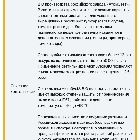
BIO производства российского завода «АтомСвет».
В светильниках применяются различные варианты
спектра, оптимизированные для успешного
выращивания различных культур (салат, огурец,
томаты, розы и др.). Данные светильники
применяются везде, где растения нуждаются в
дополнительном освещении (теплицы, оранжереи,
зимние сады).
Срок службы светильников составляет более 12 лет,
ресурс их источников света – более 50 000 часов.
Применение светильников АtomSvet®BIO позволяют
снизить расход электроэнергии на освещение в 2,5
раза.
Описание
Светильники АtomSvet® BIO полностью герметичны,
деятельности:
имеют высокую степень защиты от проникновения
пыли и влаги IP67, работают в диапазоне
температур от -60 до +60 °С.
Производитель совместно с ведущими учеными из
Российской академии наук подобрал различные
варианты спектра, благоприятно влияющий на
процессы фотосинтеза и роста растений различных
культур. Результатом применения АtomSvet® BIO в