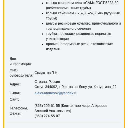
кольца сечением типа «САМ» ГОСТ 5228-89
(асбестоцементные трубы)
кольца сечением «Б1», «Б2», «БХ» (чугунные
трубы)
шнуры резиновые круглого, прямоугольного и
трапециидального сечения
трубки, прокладки резиновые пористые
уплотняющие
прочие неформовые резинотехнические
изделия.
Доп.
информация:
ФИО
Солдатов П.Н.
руководителя:
Страна: Россия
Адрес:
Округ: 344092, г. Ростов-на-Дону, ул. Капустина, 22
E-mail:
aleks-androsov@yandex.ru
Сайт:
(863) 295-61-55 (Контактное лицо: Андросов
Телефоны,
Алексей Анатольевич)
факсы:
(863) 274-55-07