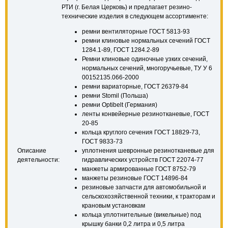
РТИ (г. Белая Церковь) и предлагает резино-
технические изделия в следующем ассортименте:
ремни вентиляторные ГОСТ 5813-93
ремни клиновые нормальных сечений ГОСТ
1284.1-89, ГОСТ 1284.2-89
Ремни клиновые одиночные узких сечений,
нормальных сечений, многоручьевые, ТУ У 6
00152135.066-2000
ремни вариаторные, ГОСТ 26379-84
ремни Stomil (Польша)
ремни Optibelt (Германия)
ленты конвейерные резинотканевые, ГОСТ
20-85
кольца круглого сечения ГОСТ 18829-73,
ГОСТ 9833-73
Описание
уплотнения шевронные резинотканевые для
деятельности:
гидравлических устройств ГОСТ 22074-77
манжеты армированные ГОСТ 8752-79
манжеты резиновые ГОСТ 14896-84
резиновые запчасти для автомобильной и
сельскохозяйственной техники, к тракторам и
крановым установкам
кольца уплотнительные (викельные) под
крышку банки 0,2 литра и 0,5 литра