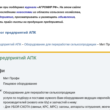
дан при поддержке
журнала
«АГРОМИР РФ». На этом сайте
 последними
новостями
из области сельского хозяйства,
дприятие
, просматривать и размещать
объявления
,
ть прайс-листы на продукцию предприятий.
лог предприятий АПК
Публикации
О нас
•
•
редприятий АПК
–
Оборудование для переработки сельхозпродукции
–
Мит Пр
предприятий АПК
фи
Мит Профи
Пищевое оборудование
и:
Оборудование для переработки сельхозпродукции
услуги по подбору и поставке нужного Вам оборудования ведущих европей
производителей (нового или б/у) и запчастей к нему:
- Для УБОЯ СКОТА (свиньи, КРС, МРС): загоны, аппараты оглушения, моеч