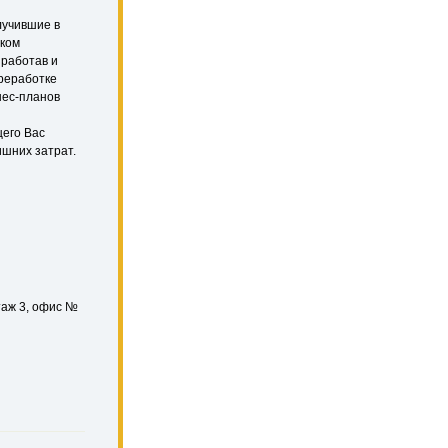
лучившие в
ском
зработав и
реработке
нес-планов
щего Вас
ишних затрат.
этаж 3, офис №