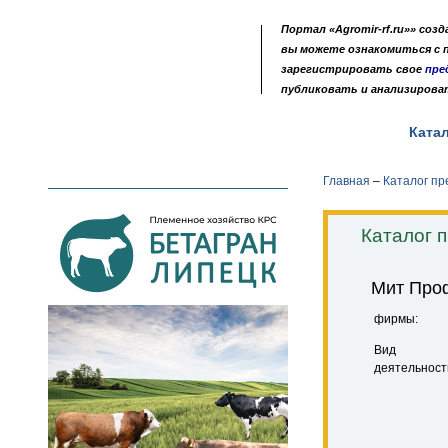
Портал «Agromir-rf.ru»» соз
вы можете ознакомиться с
зарегистрировать свое
пре
публиковать и анализирова
Новости
Выставки
Доска объявлений
Ката
•
•
•
Главная
–
Каталог п
Каталог 
Мит Про
фирмы:
Вид
деятельност