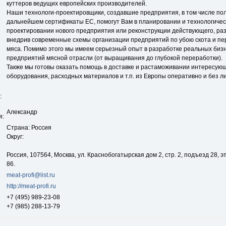
куттеров ведущих европейских производителей.
Наши технологи-проектировщики, создавшие предприятия, в том числе по
дальнейшем сертификаты ЕС, помогут Вам в планировании и технологиче
проектировании нового предприятия или реконструкции действующего, ра
внедрив современные схемы организации предприятий по убою скота и пе
мяса. Помимо этого мы имеем серьезный опыт в разработке реальных биз
предприятий мясной отрасли (от выращивания до глубокой переработки).
Также мы готовы оказать помощь в доставке и растаможивании интересую
оборудования, расходных материалов и т.п. из Европы оперативно и без л
:
Александр
я:
Страна: Россия
Округ:
Россия, 107564, Москва, ул. Краснобогатырская дом 2, стр. 2, подъезд 28, 
86.
meat-profi@list.ru
http://meat-profi.ru
+7 (495) 989-23-08
+7 (985) 288-13-79