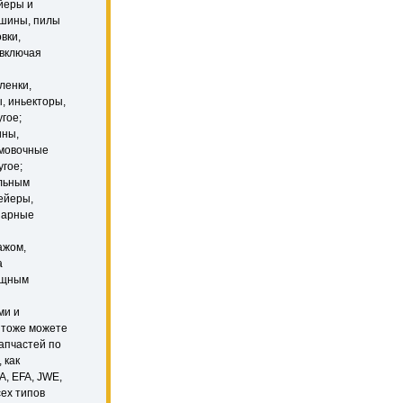
йеры и
ашины, пилы
вки,
 включая
ленки,
, иньекторы,
гое;
ины,
рмовочные
угое;
льным
вейеры,
онарные
ажом,
а
ущным
ми и
 тоже можете
апчастей по
 как
 EFA, JWE,
ех типов