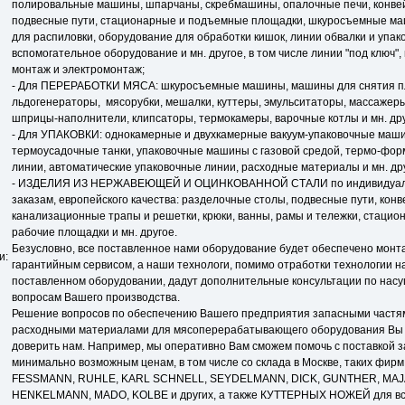
полировальные машины, шпарчаны, скребмашины, опалочные печи, конве
подвесные пути, стационарные и подъемные площадки, шкуросъемные м
для распиловки, оборудование для обработки кишок, линии обвалки и упако
вспомогательное оборудование и мн. другое, в том числе линии "под ключ",
монтаж и электромонтаж;
- Для ПЕРЕРАБОТКИ МЯСА: шкуросъемные машины, машины для снятия п
льдогенераторы, мясорубки, мешалки, куттеры, эмульситаторы, массажеры
шприцы-наполнители, клипсаторы, термокамеры, варочные котлы и мн. дру
- Для УПАКОВКИ: однокамерные и двухкамерные вакуум-упаковочные маш
термоусадочные танки, упаковочные машины с газовой средой, термо-фо
линии, автоматические упаковочные линии, расходные материалы и мн. др
- ИЗДЕЛИЯ ИЗ НЕРЖАВЕЮЩЕЙ И ОЦИНКОВАННОЙ СТАЛИ по индивидуа
заказам, европейского качества: разделочные столы, подвесные пути, кон
канализационные трапы и решетки, крюки, ванны, рамы и тележки, стаци
рабочие площадки и мн. другое.
Безусловно, все поставленное нами оборудование будет обеспечено монт
и:
гарантийным сервисом, а наши технологи, помимо отработки технологии н
поставленном оборудовании, дадут дополнительные консультации по нас
вопросам Вашего производства.
Решение вопросов по обеспечению Вашего предприятия запасными частя
расходными материалами для мясоперерабатывающего оборудования Вы
доверить нам. Например, мы оперативно Вам сможем помочь с поставкой з
минимально возможным ценам, в том числе со склада в Москве, таких фирм,
FESSMANN, RUHLE, KARL SCHNELL, SEYDELMANN, DICK, GUNTHER, MAJA,
HENKELMANN, MADO, KOLBE и других, а также КУТТЕРНЫХ НОЖЕЙ для вс