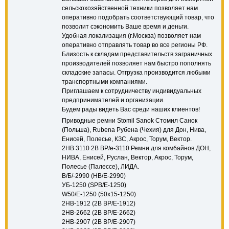
сельскохозяйственной техники позволяет нам
оперативно подобрать соответствующий товар, что
позволит сэкономить Ваше время и деньги.
Удобная локализация (г.Москва) позволяет нам
оперативно отправлять товар во все регионы РФ.
Близость к складам представительств заграничных
производителей позволяет нам быстро пополнять
складские запасы. Отгрузка производится любыми
транспортными компаниями.
Приглашаем к сотрудничеству индивидуальных
предпринимателей и организации.
Будем рады видеть Вас среди наших клиентов!
Приводные ремни Stomil Sanok Стомил Санок
(Польша), Rubena Рубена (Чехия) для Дон, Нива,
Енисей, Полесье, КЗС, Акрос, Торум, Вектор.
2HB 3110 2B BP/e-3110 Ремни для комбайнов ДОН,
НИВА, Енисей, Руслан, Вектор, Акрос, Торум,
Полесье (Палессе), ЛИДА.
В/Б/-2990 (HB/E-2990)
УБ-1250 (SPB/E-1250)
W50/E-1250 (50x15-1250)
2НВ-1912 (2B BP/Е-1912)
2НВ-2662 (2B BP/Е-2662)
2НВ-2907 (2B BP/Е-2907)