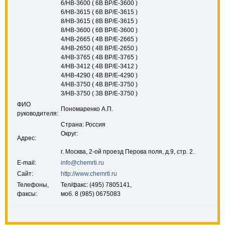
6/HB-3600 ( 6B BP/E-3600 )
6/HB-3615 ( 6B BP/E-3615 )
8/HB-3615 ( 8B BP/E-3615 )
8/HB-3600 ( 6B BP/E-3600 )
4/HB-2665 ( 4B BP/E-2665 )
4/HB-2650 ( 4B BP/E-2650 )
4/HB-3765 ( 4B BP/E-3765 )
4/HB-3412 ( 4B BP/E-3412 )
4/HB-4290 ( 4B BP/E-4290 )
4/HB-3750 ( 4B BP/E-3750 )
3/HB-3750 ( 3B BP/E-3750 )
ФИО
Пономаренко А.П.
руководителя:
Страна: Россия
Округ:
Адрес:
г. Москва, 2-ой проезд Перова поля, д.9, стр. 2.
E-mail:
info@chemrti.ru
Сайт:
http://www.chemrti.ru
Телефоны,
Тел/факс: (495) 7805141,
факсы:
моб. 8 (985) 0675083