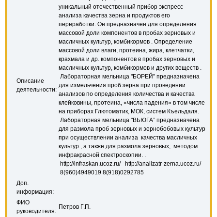
уникальный отечественный прибор экспресс
анализа качества зерна и продуктов его
переработки. Он предназначен для определения
массовой доли компонентов в пробах зерновых и
масличных культур, комбикормов . Определение
массовой доли влаги, протеина, жира, клетчатки,
крахмала и др. компонентов в пробах зерновых и
масличных культур, комбикормов и других веществ .
Лабораторная мельница "БОРЕЙ” предназначена
Описание
для измельчения проб зерна при проведении
деятельности:
анализов по определения количества и качества
клейковины, протеина, «числа падения» в том числе
на приборах Глютоматик, МОК, систем Къельдаля.
Лабораторная мельница "ВЬЮГА” предназначена
для размола проб зерновых и зернобобовых культур
при осуществлении анализа качества масличных
культур , а также для размола зерновых, методом
инфракрасной спектроскопии. .
http://infraskan.ucoz.ru/ http://analizatr-zerna.ucoz.ru/
8(960)4949019 8(918)0292785
Доп.
информация:
ФИО
Петров Г.П.
руководителя: