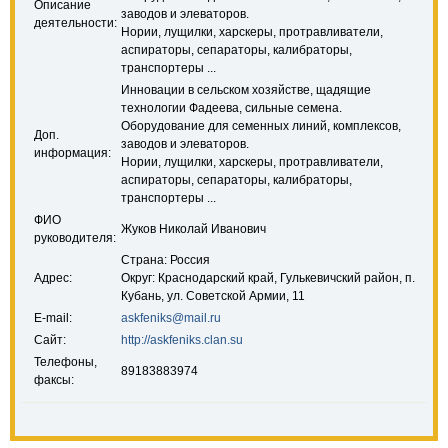
Описание
заводов и элеваторов.
деятельности:
Нории, лущилки, харскеры, протравливатели,
аспираторы, сепараторы, калибраторы,
транспортеры ...
Инновации в сельском хозяйстве, щадящие
технологии Фадеева, сильные семена.
Оборудование для семенных линий, комплексов,
Доп.
заводов и элеваторов.
информация:
Нории, лущилки, харскеры, протравливатели,
аспираторы, сепараторы, калибраторы,
транспортеры ...
ФИО
Жуков Николай Иванович
руководителя:
Страна: Россия
Адрес:
Округ: Краснодарский край, Гулькевичский район, п.
Кубань, ул. Советской Армии, 11
E-mail:
askfeniks@mail.ru
Сайт:
http://askfeniks.clan.su
Телефоны,
89183883974
факсы: