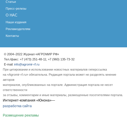
Статьи
Пресс-релизы
О НАС
Наши издания
Рекламодателям
Контакты
© 2004–2022 Журнал «АГРОМИР РФ»
Тел./факс: +7 (473) 251-48-11; +7 (960) 135-73-32
E-mail:
info@agromir-rf.ru
При цитировании и использовании новостных материалов гиперссылка
на «Agromir-rf.ru» обязательна. Редакция портала может не разделять мнение
авторов
материалов, опубликованных на портале. Администрация портала не несет
ответственности
за отзывы, комментарии и иные материалы, размещенные посетителями портала.
Интернет-компания «Юнона»—
разработка сайта
Размещение рекламы