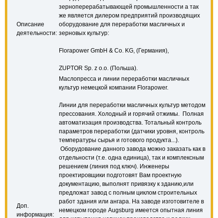
зерноперерабатывающей промышленности а так
же является дилером предприятий производящих
Описание
оборудование для переработки масличных и
деятельности:
зерновых культур:
Florapower GmbH & Co. KG, (Германия),
ZUPTOR Sp. z o.o. (Польша).
Маслопресса и линии переработки масличных
культур немецкой компании Florapower.
Линии для переработки масличных культур методом
прессования. Холодный и горячий отжимы. Полная
автоматизация производства. Тотальный контроль
параметров переработки (датчики уровня, контроль
температуры сырья и готового продукта...).
Оборудование данного завода можно заказать как в
отдельности (т.е. одна единица), так и комплексным
решением (линия под ключ). Инженеры
проектировщики подготовят Вам проектную
документацию, выполнят привязку к зданию,или
предложат завод с полным циклом строительных
работ здания или ангара. На заводе изготовителе в
Доп.
немецком городе Augsburg имеется опытная линия
информация: