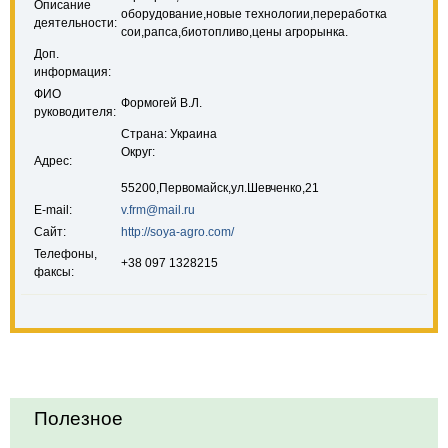
Описание
оборудование,новые технологии,переработка
деятельности:
сои,рапса,биотопливо,цены агрорынка.
Доп.
информация:
ФИО
Формогей В.Л.
руководителя:
Страна: Украина
Округ:
Адрес:
55200,Первомайск,ул.Шевченко,21
E-mail:
v.frm@mail.ru
Сайт:
http://soya-agro.com/
Телефоны,
+38 097 1328215
факсы:
Полезное