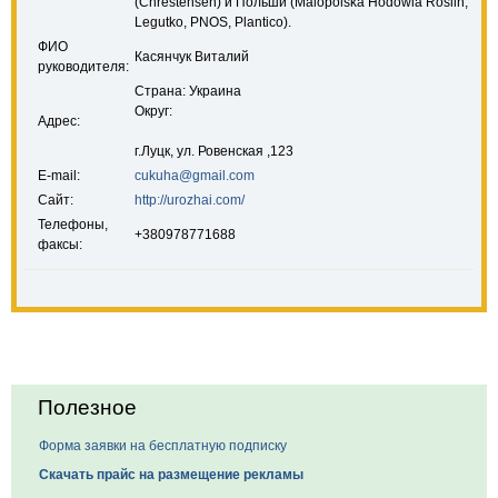
(Chrestensen) и Польши (Malopolska Hodowla Roslin,
Legutko, PNOS, Plantico).
ФИО
Касянчук Виталий
руководителя:
Страна: Украина
Округ:
Адрес:
г.Луцк, ул. Ровенская ,123
E-mail:
cukuha@gmail.com
Сайт:
http://urozhai.com/
Телефоны,
+380978771688
факсы:
Полезное
Форма заявки на бесплатную подписку
Скачать прайс на размещение рекламы