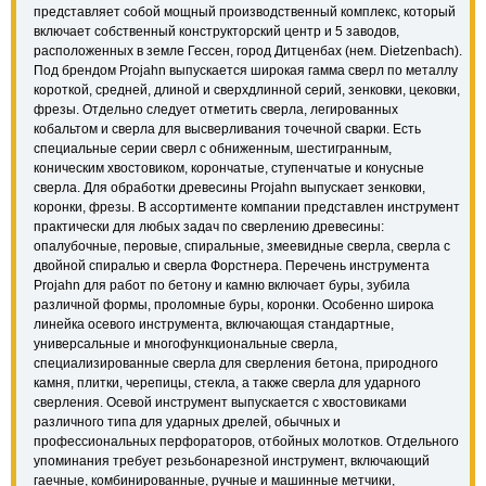
представляет собой мощный производственный комплекс, который
включает собственный конструкторский центр и 5 заводов,
расположенных в земле Гессен, город Дитценбах (нем. Dietzenbach).
Под брендом Projahn выпускается широкая гамма сверл по металлу
короткой, средней, длиной и сверхдлинной серий, зенковки, цековки,
фрезы. Отдельно следует отметить сверла, легированных
кобальтом и сверла для высверливания точечной сварки. Есть
специальные серии сверл с обниженным, шестигранным,
коническим хвостовиком, корончатые, ступенчатые и конусные
сверла. Для обработки древесины Projahn выпускает зенковки,
коронки, фрезы. В ассортименте компании представлен инструмент
практически для любых задач по сверлению древесины:
опалубочные, перовые, спиральные, змеевидные сверла, сверла с
двойной спиралью и сверла Форстнера. Перечень инструмента
Projahn для работ по бетону и камню включает буры, зубила
различной формы, проломные буры, коронки. Особенно широка
линейка осевого инструмента, включающая стандартные,
универсальные и многофункциональные сверла,
специализированные сверла для сверления бетона, природного
камня, плитки, черепицы, стекла, а также сверла для ударного
сверления. Осевой инструмент выпускается с хвостовиками
различного типа для ударных дрелей, обычных и
профессиональных перфораторов, отбойных молотков. Отдельного
упоминания требует резьбонарезной инструмент, включающий
гаечные, комбинированные, ручные и машинные метчики,