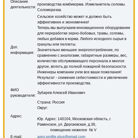
Описание
производства комбикорма. Измельчитель соломы.
деятельности:
Соломорезка.
Сельское хозяйство может и должно быть
эффективнее и экономичнее!
Теперь мы выпускаем инновационное оборудование
для переработки зерно-бобовых, травы, соломы,
любых добавок в корма. Любого исходного сырья в
гранулы или пеллеты.
Доп.
Значительно меньшее энергопотребление, по
информация:
сравнению с аналогами, габаритные размеры, вес,
количество обслуживающего персонала и многое
другое, вплоть до полной пожарной безопасности.
Инженеры компании учли все ваши пожелания!
Результат - снижение себестоимости и увеличение
эффективности производства.
ФИО
Зубарев Алексей Иванович
руководителя:
Страна: Россия
Округ:
Адрес:
Юр. Адрес: 140104, Московская область, г.
Раменское, ул. Дергаевская, д.36,
помещение нежилое № V
E-mail:
agro.profile.plus@gmail.com