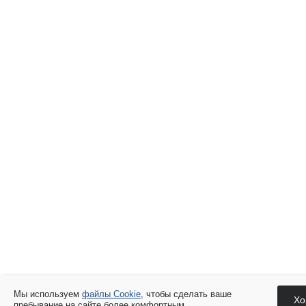
Мы используем
файлы Cookie
, чтобы сделать ваше
Хо
пребывание на сайте более комфортным