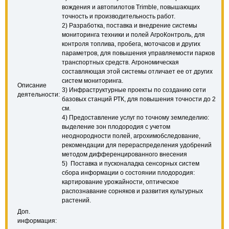
вождения и автопилотов Trimble, повышающих
точность и производительность работ.
2) Разработка, поставка и внедрение системы
мониторинга техники и полей АгроКонтроль, для
контроля топлива, пробега, моточасов и других
параметров, для повышения управляемости парков
транспортных средств. Агрономическая
составляющая этой системы отличает ее от других
систем мониторинга.
Описание
3) Инфраструктурные проекты по созданию сети
деятельности:
базовых станций РТК, для повышения точности до 2
см.
4) Предоставление услуг по точному земледелию:
выделение зон плодородия с учетом
неоднородности полей, агрохимобследование,
рекомендации для перераспределения удобрений
методом дифференцированного внесения
5) Поставка и пусконаладка сенсорных систем
сбора информации о состоянии плодородия:
картирование урожайности, оптическое
распознавание сорняков и развития культурных
растений.
Доп.
информация: