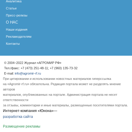
Аналитика
Статьи
Пресс-релизы
О НАС
Наши издания
Рекламодателям
Контакты
© 2004–2022 Журнал «АГРОМИР РФ»
Тел./факс: +7 (473) 251-48-11; +7 (960) 135-73-32
E-mail:
info@agromir-rf.ru
При цитировании и использовании новостных материалов гиперссылка
на «Agromir-rf.ru» обязательна. Редакция портала может не разделять мнение
авторов
материалов, опубликованных на портале. Администрация портала не несет
ответственности
за отзывы, комментарии и иные материалы, размещенные посетителями портала.
Интернет-компания «Юнона»—
разработка сайта
Размещение рекламы