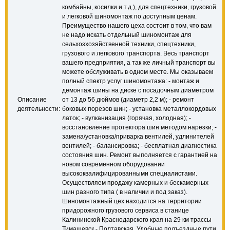
комбайны, косилки и т.д.), для спецтехники, грузовой
и легковой шиномонтаж по доступным ценам.
Преимущество нашего цеха состоит в том, что вам
не надо искать отдельный шиномонтаж для
сельхозхозяйственной техники, спецтехники,
грузового и легкового транспорта. Весь транспорт
вашего предприятия, а так же личный транспорт вы
можете обслуживать в одном месте. Мы оказываем
полный спектр услуг шиномонтажа: - монтаж и
демонтаж шины на диске с посадочным диаметром
Описание
от 13 до 56 дюймов (диаметр 2,2 м); - ремонт
деятельности:
боковых порезов шин; - установка металлокордовых
латок; - вулканизация (горячая, холодная); -
восстановление протектора шин методом нарезки; -
замена/установка/приварка вентилей, удлинителей
вентилей; - балансировка; - бесплатная диагностика
состояния шин. Ремонт выполняется с гарантией на
новом современном оборудовании
высококвалифицированными специалистами.
Осуществляем продажу камерных и бескамерных
шин разного типа ( в наличии и под заказ).
Шиномонтажный цех находится на территории
придорожного грузового сервиса в станице
Калининской Краснодарского края на 29 км трассы
Тимашевск - Полтавская. Удобные подъездные пути.