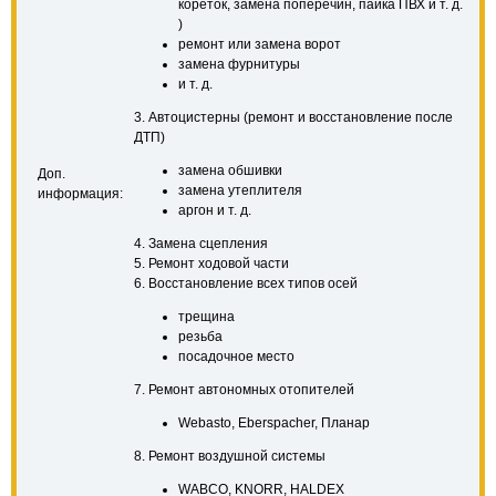
кореток, замена поперечин, пайка ПВХ и т. д.
)
ремонт или замена ворот
замена фурнитуры
и т. д.
3. Автоцистерны (ремонт и восстановление после
ДТП)
замена обшивки
Доп.
замена утеплителя
информация:
аргон и т. д.
4. Замена сцепления
5. Ремонт ходовой части
6. Восстановление всех типов осей
трещина
резьба
посадочное место
7. Ремонт автономных отопителей
Webasto, Eberspacher, Планар
8. Ремонт воздушной системы
WABCO, KNORR, HALDEX