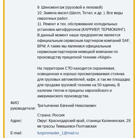
9. Шиномонтаж (грузовой и легковой)
10. Замена масел (Шелл, Тотал, и др. ). Все виды
смазочных работ.
11. Ремонт и тех. обслуживание холодильных
установок автофургонов (КАРРИЕР, ТЕРМОКИНГ).
В данный момент наше предприятие является
официальным сервисным партнером компаний SAF,
BPW. А также мы являемся официальным
сервисным партнером немецкой компании по
производству прицепной техники «Kёgel».
На территории СТО находится охраняемая,
освещенная и хорошо просматриваемая стоянка
для грузовых автомобилей, кафе, а так же площадка
для продажи грузовой техники на 50 единиц. В
наличии тягочи и прицепы европейского и
американского производства.
ФИО
Третьяченко Евгений Николаевич
руководителя:
Страна: Россия
Адрес:
Округ: Краснодарский край, станица Калининская, 29
км трассы Тимашевск-Полтавская
E-mail:
furgonmaster_1@mail.ru