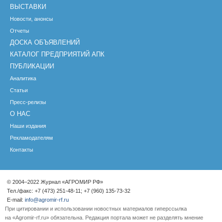
ВЫСТАВКИ
Новости, анонсы
Отчеты
ДОСКА ОБЪЯВЛЕНИЙ
КАТАЛОГ ПРЕДПРИЯТИЙ АПК
ПУБЛИКАЦИИ
Аналитика
Статьи
Пресс-релизы
О НАС
Наши издания
Рекламодателям
Контакты
© 2004–2022 Журнал «АГРОМИР РФ»
Тел./факс: +7 (473) 251-48-11; +7 (960) 135-73-32
E-mail:
info@agromir-rf.ru
При цитировании и использовании новостных материалов гиперссылка
на «Agromir-rf.ru» обязательна. Редакция портала может не разделять мнение