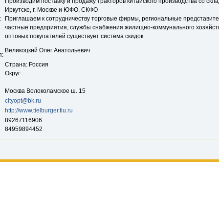
Производим поставку и продажу тракторов китайского производства со склад
Иркутске, г. Москве и ЮФО, СКФО
:
Приглашаем к сотрудничеству торговые фирмы, региональные представите
частные предприятия, службы снабжения жилищно-коммунального хозяйст
оптовых покупателей существует система скидок.
Великоцкий Олег Анатольевич
я:
Страна: Россия
Округ:
Москва Волоколамское ш. 15
cityopt@bk.ru
http://www.tielburger.tiu.ru
89267116906
84959894452