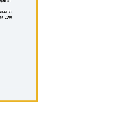
ов в г.
льства,
ва. Для