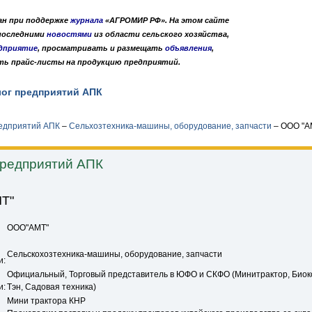
дан при поддержке
журнала
«АГРОМИР РФ». На этом сайте
 последними
новостями
из области сельского хозяйства,
дприятие
, просматривать и размещать
объявления
,
ть прайс-листы на продукцию предприятий.
лог предприятий АПК
Публикации
О нас
•
•
редприятий АПК
–
Сельхозтехника-машины, оборудование, запчасти
–
ООО "А
предприятий АПК
Т"
ООО"АМТ"
Сельскохозтехника-машины, оборудование, запчасти
и:
Официальный, Торговый представитель в ЮФО и СКФО (Минитрактор, Биок
и:
Тэн, Садовая техника)
Мини трактора КНР