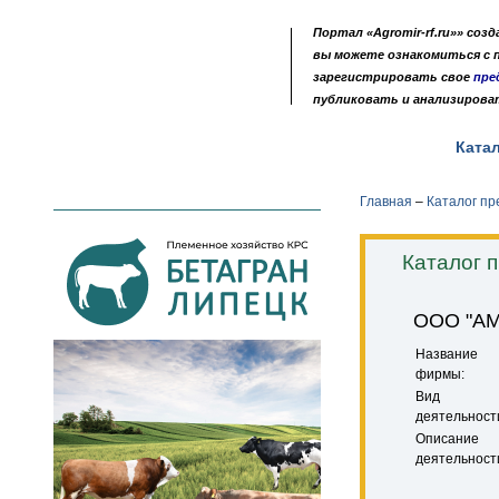
Портал «Agromir-rf.ru»» соз
вы можете ознакомиться с
зарегистрировать свое
пре
публиковать и анализирова
Новости
Выставки
Доска объявлений
Ката
•
•
•
Главная
–
Каталог п
Каталог 
ООО "АМ
Название
фирмы:
Вид
деятельност
Описание
деятельност