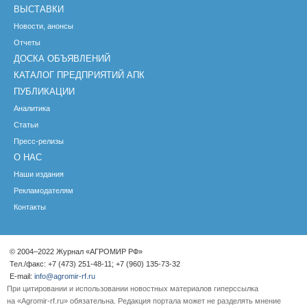
ВЫСТАВКИ
Новости, анонсы
Отчеты
ДОСКА ОБЪЯВЛЕНИЙ
КАТАЛОГ ПРЕДПРИЯТИЙ АПК
ПУБЛИКАЦИИ
Аналитика
Статьи
Пресс-релизы
О НАС
Наши издания
Рекламодателям
Контакты
© 2004–2022 Журнал «АГРОМИР РФ»
Тел./факс: +7 (473) 251-48-11; +7 (960) 135-73-32
E-mail:
info@agromir-rf.ru
При цитировании и использовании новостных материалов гиперссылка
на «Agromir-rf.ru» обязательна. Редакция портала может не разделять мнение