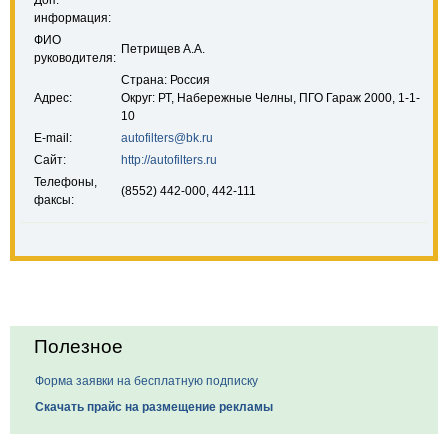
Доп.
информация:
ФИО
Петрищев А.А.
руководителя:
Страна: Россия
Адрес:
Округ: РТ, Набережные Челны, ПГО Гараж 2000, 1-1-
10
E-mail:
autofilters@bk.ru
Сайт:
http://autofilters.ru
Телефоны,
(8552) 442-000, 442-111
факсы:
Полезное
Форма заявки на бесплатную подписку
Скачать прайс на размещение рекламы