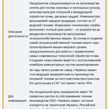
Предприятие специализируется на производстве
сеялок для посева зерновых и пропашных культур,
культиваторов для сплошной и междурядной
обработки почвы, дисковых орудий. Номенклатура
выпускаемой заводом продукции, состоит из 27
моделей техники. Инженерно-технические службы
выполняют полный цикл работ – от разработки до
Описание
внедрения в производство выпускаемых
деятельности:
сельскохозяйственных машин. За основу в создании
новой сельскохозяйственной техники принят курс
проектирования машин мирового уровня,
предназначенных для работы с применением
самых современных технологий обработки почвы.
Создание новых машин ведется с использованием
новейших компьютерных систем проектирования.
За годы своего развития завод «Червона зирка»
стал ведущим предприятием по производству
посевной техники на постсоветском пространстве.
Его доля рынка в СНГ составляет около 45%.
На сегодняшний день предприятие имеет 54
Доп.
сервисных центра по обслуживанию техники
информация:
производства ОАО «Червона зирка», которые
находятся на территории Украины, Российской