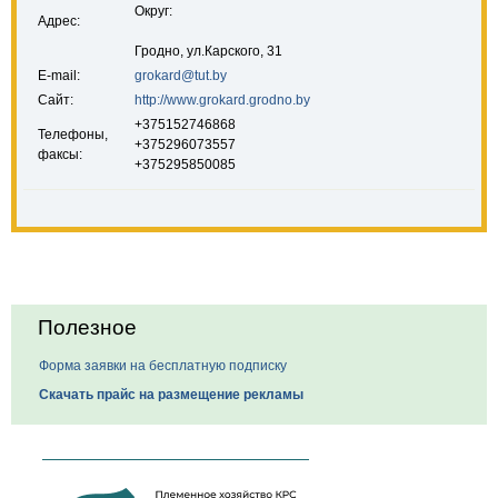
Округ:
Адрес:
Гродно, ул.Карского, 31
E-mail:
grokard@tut.by
Сайт:
http://www.grokard.grodno.by
+375152746868
Телефоны,
+375296073557
факсы:
+375295850085
Полезное
Форма заявки на бесплатную подписку
Скачать прайс на размещение рекламы