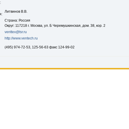
:
Литвинов В.В.
я:
Страна: Россия
Округ: 117218 г. Москва, ул. Б Черемушкинская, дом. 38, кор. 2
venttex@tsr.ru
http://www.ventech.ru
(495) 974-72-53, 125-56-63 факс 124-99-02