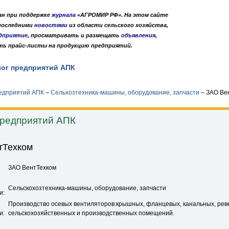
дан при поддержке
журнала
«АГРОМИР РФ». На этом сайте
 последними
новостями
из области сельского хозяйства,
дприятие
, просматривать и размещать
объявления
,
ть прайс-листы на продукцию предприятий.
лог предприятий АПК
Публикации
О нас
•
•
редприятий АПК
–
Сельхозтехника-машины, оборудование, запчасти
–
ЗАО Ве
предприятий АПК
тТехком
ЗАО ВентТехком
Сельскохозтехника-машины, оборудование, запчасти
и:
Производство осевых вентиляторов:крышных, фланцевых, канальных, рев
и:
сельскохозяйственных и производственных помещений.