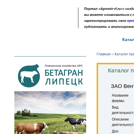
Портал «Agromir-rf.ru»» соз
вы можете ознакомиться с
зарегистрировать свое
пре
публиковать и анализирова
Новости
Выставки
Доска объявлений
Ката
•
•
•
Главная
–
Каталог п
Каталог 
ЗАО Вен
Название
фирмы:
Вид
деятельност
Описание
деятельност
Доп.