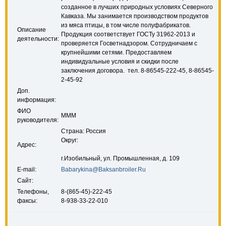
созданное в лучших природных условиях Северного
Кавказа. Мы занимается производством продуктов
из мяса птицы, в том числе полуфабрикатов.
Описание
Продукция соответствует ГОСТу 31962-2013 и
деятельности:
проверяется Госветнадзором. Сотрудничаем с
крупнейшими сетями. Предоставляем
индивидуальные условия и скидки после
заключения договора. тел. 8-86545-222-45, 8-86545-
2-45-92
Доп.
информация:
ФИО
МММ
руководителя:
Страна: Россия
Округ:
Адрес:
г.Изобильный, ул. Промышленная, д. 109
E-mail:
Babarykina@Baksanbroiler.Ru
Сайт:
Телефоны,
8-(865-45)-222-45
факсы:
8-938-33-22-010