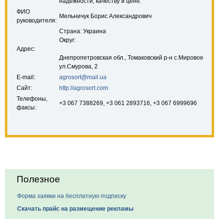
надежности, качеству и цене.
ФИО
Мельничук Борис Александрович
руководителя:
Страна: Украина
Округ:
Адрес:
Днепропетровская обл., Томаковский р-н с.Мировое
ул.Смурова, 2
E-mail:
agrosort@mail.ua
Сайт:
http://agrosort.com
Телефоны,
+3 067 7388269, +3 061 2893716, +3 067 6999696
факсы:
Полезное
Форма заявки на бесплатную подписку
Скачать прайс на размещение рекламы