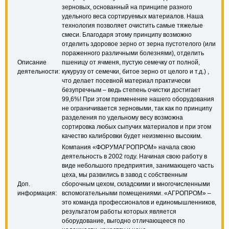
зерновых, основанный на принципе разного
удельного веса сортируемых материалов. Наша
технология позволяет очистить самые тяжелые
смеси. Благодаря этому принципу возможно
отделить здоровое зерно от зерна пустотелого (или
пораженного различными болезнями), отделить
Описание
пшеницу от ячменя, пустую семечку от полной,
деятельности:
кукурузу от семечки, битое зерно от целого и т.д.) ,
что делает посевной материал практически
безупречным – ведь степень очистки достигает
99,6%! При этом применение нашего оборудования
не ограничивается зерновыми, так как по принципу
разделения по удельному весу возможна
сортировка любых сыпучих материалов и при этом
качество калибровки будет неизменно высоким.
Компания «ФОРУМАГРОПРОМ» начала свою
деятельность в 2002 году. Начиная свою работу в
виде небольшого предприятия, занимающего часть
цеха, мы развились в завод с собственным
Доп.
сборочным цехом, складскими и многочисленными
информация:
вспомогательными помещениями. «АГРОПРОМ» –
это команда профессионалов и единомышленников,
результатом работы которых является
оборудование, выгодно отличающееся по