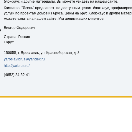
блок-хаус и другие материалы, Вы можете увидеть на нашем сайте.
Компания "Ясень" предлагает по доступным ценам: блок-хаус, профилиров
услуги по проектам домов из бруса. Цены на брус, блок-хаус и другие мате
:
можете узнать на нашем сайте. Мы ценим наших клиентов!
Виктор Федорович
я:
Страна: Россия
Округ:
150055, г. Ярославль, ул. Красноборская, д. 8
yaroslavlbrus@yandex.ru
http://yarbrus.ru/
(4852) 24-32-41