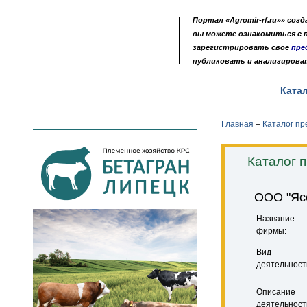
Портал «Agromir-rf.ru»» соз
вы можете ознакомиться с
зарегистрировать свое
пре
публиковать и анализирова
Новости
Выставки
Доска объявлений
Ката
•
•
•
Главная
–
Каталог п
Каталог 
ООО "Яс
Название
фирмы:
Вид
деятельност
Описание
деятельност