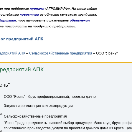
дан при поддержке
журнала
«АГРОМИР РФ». На этом сайте
 последними
новостями
из области сельского хозяйства,
дприятие
, просматривать и размещать
объявления
,
ть прайс-листы на продукцию предприятий.
лог предприятий АПК
Публикации
О нас
•
•
редприятий АПК
–
Сельскохозяйственные предприятия
–
ООО "Ясень"
предприятий АПК
ень"
ООО "Ясень" - брус профилированный, проекты дачног
Закупка и реализация сельхозпродукции
и:
Сельскохозяйственные предприятия
"Ясень" рада предложить широкий выбор продукции: блок-хаус, брус про
собственного производства, услуги по проектам дачного дома из бруса. Цен
и: