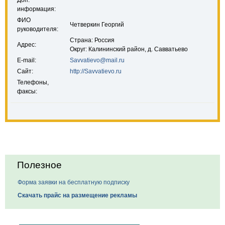
Доп.
информация:
ФИО
Четверкин Георгий
руководителя:
Страна: Россия
Адрес:
Округ: Калининский район, д. Савватьево
E-mail:
Savvatievo@mail.ru
Сайт:
http://Savvatievo.ru
Телефоны,
факсы:
Полезное
Форма заявки на бесплатную подписку
Скачать прайс на размещение рекламы