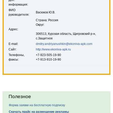
Доп.
информация:
ФИО
Васюков Ю.В.
руководителя:
Страна: Россия
Округ:
Адрес:
306513, Курская область, Щигровский р-н,
с.Защитное
E-mail:
dmitry.andriyanushkin@ekoniva-apk.com
Сайт:
http://www.ekoniva-apk.ru
Телефоны,
+7-923-505-19-90
факсы:
+7-913-910-19-90
Полезное
Форма заявки на бесплатную подписку
Скачать прайс на размещение рекламы