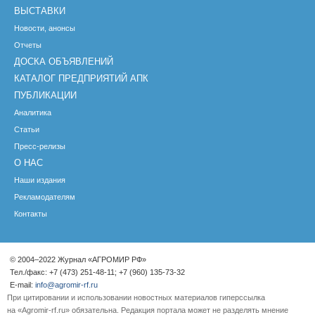
ВЫСТАВКИ
Новости, анонсы
Отчеты
ДОСКА ОБЪЯВЛЕНИЙ
КАТАЛОГ ПРЕДПРИЯТИЙ АПК
ПУБЛИКАЦИИ
Аналитика
Статьи
Пресс-релизы
О НАС
Наши издания
Рекламодателям
Контакты
© 2004–2022 Журнал «АГРОМИР РФ»
Тел./факс: +7 (473) 251-48-11; +7 (960) 135-73-32
E-mail:
info@agromir-rf.ru
При цитировании и использовании новостных материалов гиперссылка
на «Agromir-rf.ru» обязательна. Редакция портала может не разделять мнение