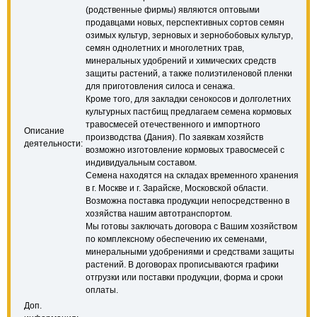
(родственные фирмы) являются оптовыми
продавцами новых, перспективных сортов семян
озимых культур, зерновых и зернобобовых культур,
семян однолетних и многолетних трав,
минеральных удобрений и химических средств
защиты растений, а также полиэтиленовой пленки
для приготовления силоса и сенажа.
Кроме того, для закладки сенокосов и долголетних
культурных пастбищ предлагаем семена кормовых
травосмесей отечественного и импортного
Описание
производства (Дания). По заявкам хозяйств
деятельности:
возможно изготовление кормовых травосмесей с
индивидуальным составом.
Семена находятся на складах временного хранения
в г. Москве и г. Зарайске, Московской области.
Возможна поставка продукции непосредственно в
хозяйства нашим автотранспортом.
Мы готовы заключать договора с Вашим хозяйством
по комплексному обеспечению их семенами,
минеральными удобрениями и средствами защиты
растений. В договорах прописываются графики
отгрузки или поставки продукции, форма и сроки
оплаты.
Доп.