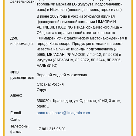
деятельности:
торговыми марками LG (кукуруза, подсолнечник и
рапс) и Nickerson (пшеница, ячмень, горох и лен).
В июне 2009 года в России открылся филиал
французской семенной компании LIMAGRAIN
VERNEUIL HOLDING в виде юридического лица –
Общества с ограниченной ответственностью
Доп.
«Лимагрен РУ» с фактическим местонахождением в
информация:
городе Краснодаре. Продукция компании широко
известна на рынке: гибриды подсолнечника (ЛГ
5665, МЕГАСАН, РИМИСОЛ, ЛГ 5412, ЛГ 5635) и
кукурузы (ЛАТИЗАНА, ЛГ 2372, ЛГ 2244, ЛГ 2306,
ААЛЬВИТО).
ФИО
Воропай Андрей Алексеевич
руководителя:
Страна: Россия
Округ:
Адрес:
350020 г. Краснодар, ул. Одесская, 41/43, 3 этаж,
офис 1
E-mail:
anna.rodionova@limagrain.com
Сайт:
Телефоны,
+7 861 215 96 01
факсы: