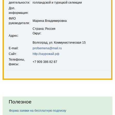
деятельности:
голландской и турецкой селекции
Доп.
информация:
ФИО
Марина Владимировна
руководителя:
Страна: Россия
Округ:
Адрес:
Волгоград, ул. Коммунистическая 15
E-mail:
profsemena@mail.ru
Сайт:
http://заурожай.рф
Телефоны,
+7 909 386 82 87
факсы:
Полезное
Форма заявки на бесплатную подписку