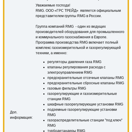
Уважаемые господа!
RMG. ООО «ГРС ТРЕЙД» является официальным
представителем группы RMG в России.
Группа компаний RMG - один из ведущих
производителей оборудования для промышленного
и коммунального газоснабжения в Европе.
Программа производства RMG включает полный
комплекс газоизмерительной и газорегулирующей
техники, а именно:
регуляторы давления газа RMG
клапаны регулирования расхода с
электроуправлением RMG
предохранительные отсечные клапаны RMG
предохранительные сбросные клапаны RMG
газовые фильтры RMG
газорегулирующие и газоизмерительные
станции RMG
шкафные газорегулирующие установки RMG
подземные газорегулирующие установки
Доп.
RMG
информация:
газораспределительные станции "под ключ"
RMG
турбодетандеры RMG