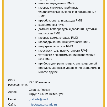
пламяпреградители RMG
газовые счетчики: турбинные,
ультразвуковые, вихревые и ротационные
RMG
преобразователи расхода RMG
калориметры RMG
датчики температуры и давления, датчики
плотности RMG
газовые хроматографы RMG
газоодоризационные установки RMG
подогреватели газа RMG
газосмесительлные установки RMG
установки для оптимизации потребления
газа RMG
приборы для регистрации, дистанционной
передачи данных и управления станциями и
многое другое.
ФИО
Ю.Г. Южанинов
руководителя:
Страна: Россия
Адрес:
Округ: г. Санкт-Петербург
E-mail:
grstrade@mail.ru
Сайт:
http://www.grstrade.ru