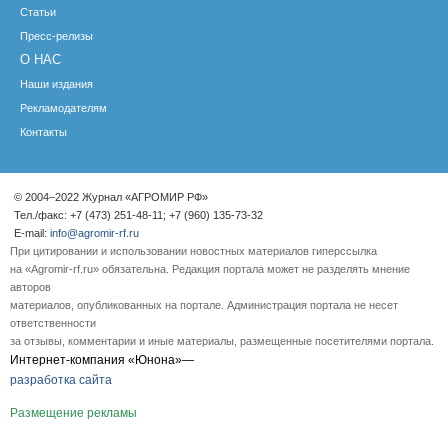
Статьи
Пресс-релизы
О НАС
Наши издания
Рекламодателям
Контакты
© 2004–2022 Журнал «АГРОМИР РФ»
Тел./факс: +7 (473) 251-48-11; +7 (960) 135-73-32
E-mail:
info@agromir-rf.ru
При цитировании и использовании новостных материалов гиперссылка
на «Agromir-rf.ru» обязательна. Редакция портала может не разделять мнение
авторов
материалов, опубликованных на портале. Администрация портала не несет
ответственности
за отзывы, комментарии и иные материалы, размещенные посетителями портала.
Интернет-компания «Юнона»—
разработка сайта
Размещение рекламы