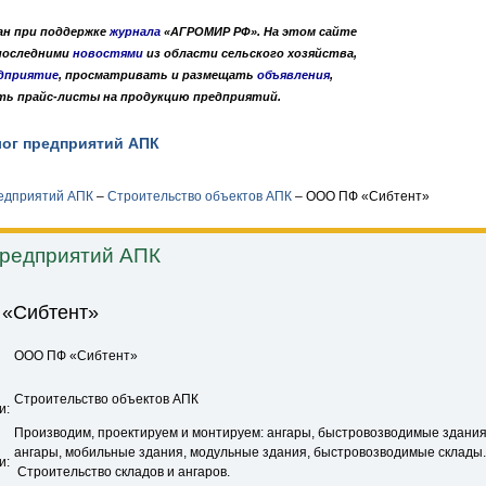
дан при поддержке
журнала
«АГРОМИР РФ». На этом сайте
 последними
новостями
из области сельского хозяйства,
дприятие
, просматривать и размещать
объявления
,
ть прайс-листы на продукцию предприятий.
лог предприятий АПК
Публикации
О нас
•
•
редприятий АПК
–
Строительство объектов АПК
–
ООО ПФ «Сибтент»
предприятий АПК
«Сибтент»
ООО ПФ «Сибтент»
Строительство объектов АПК
и:
Производим, проектируем и монтируем: ангары, быстровозводимые здания
ангары, мобильные здания, модульные здания, быстровозводимые склады.
и:
Строительство складов и ангаров.