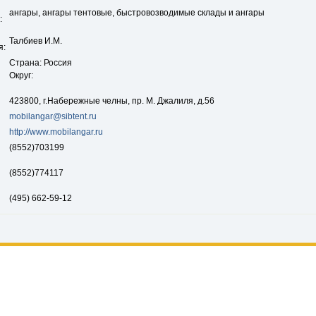
ангары, ангары тентовые, быстровозводимые склады и ангары
:
Талбиев И.М.
я:
Страна: Россия
Округ:
423800, г.Набережные челны, пр. М. Джалиля, д.56
mobilangar@sibtent.ru
http://www.mobilangar.ru
(8552)703199
(8552)774117
(495) 662-59-12