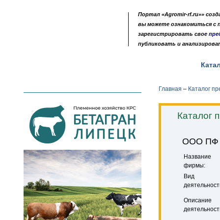
Портал «Agromir-rf.ru»» соз
вы можете ознакомиться с
зарегистрировать свое
пре
публиковать и анализирова
Новости
Выставки
Доска объявлений
Ката
•
•
•
Главная
–
Каталог п
Каталог 
ООО ПФ 
Название
фирмы:
Вид
деятельност
Описание
деятельност