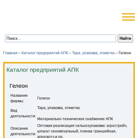
Главная
–
Каталог предприятий АПК
–
Тара, упаковка, этикетка
–
Гелеон
Каталог предприятий АПК
Гелеон
Название
Гелеон
фирмы:
Тара, упаковка, этикетка
Вид
деятельности:
Материально-техническое снабжение АПК
Оптовая реализация сельхозупаковки: агрострейч,
Описание
шпагат сеновязальный, пленка траншейная,
деятельности:
агроскотч и пр.