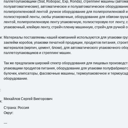
паллетоупаковщики (Siat, Robopac, Exp, Ronda), стреппинг машины (автом
полуавтоматические), автоматическое и полуавтоматическое оборудование
полипропиленовой лентой ,ручное оборудование для полипропиленовой и
полиэстеровой ленты, скобы упаковочные, оборудование для обвязки груз
лентой, полипропиленовую ленту упаковочную, полиэстеровую пэт ленту, с
упаковочный, клейкую ленту, стрейч пленку машинную, стрейч для ручной о
и:
Материалы поставляемы нашей компанией используются для упаковки грузо
заклейки коробов, упаковки печатной продукции, продуктов питания, стро
материалов (кирпич, цемент, блоки), для автоматического упаковочного об
паллетоупаковщиков и стреппинг машин.
Так же предлагаем широкий спектр оборудования для пищевых производст
упаковщики продуктов питания, оборудование для упаковки полуфабрикато
булочек, клипсаторы, фасовочные машины, термоупаковочное и термоуса
оборудование.
:
Михайлов Сергей Викторович
я:
Страна: Россия
Округ:
---