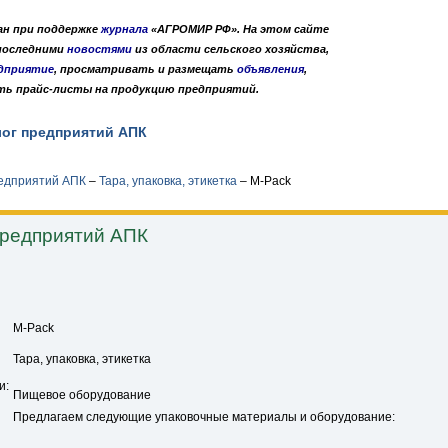
дан при поддержке
журнала
«АГРОМИР РФ». На этом сайте
 последними
новостями
из области сельского хозяйства,
дприятие
, просматривать и размещать
объявления
,
ть прайс-листы на продукцию предприятий.
лог предприятий АПК
Публикации
О нас
•
•
редприятий АПК
–
Тара, упаковка, этикетка
–
M-Pack
предприятий АПК
M-Pack
Тара, упаковка, этикетка
и:
Пищевое оборудование
Предлагаем следующие упаковочные материалы и оборудование: