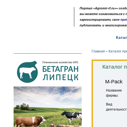
Портал «Agromir-rf.ru»» соз
вы можете ознакомиться с
зарегистрировать свое
пре
публиковать и анализирова
Новости
Выставки
Доска объявлений
Ката
•
•
•
Главная
–
Каталог п
Каталог 
M-Pack
Название
фирмы:
Вид
деятельност