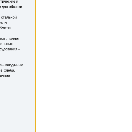
атические и
 для обвязки
а стальной
котч
бмотки.
в , паллет,
ительных
орудования –
в – вакуумные
в, хлеба,
дочное