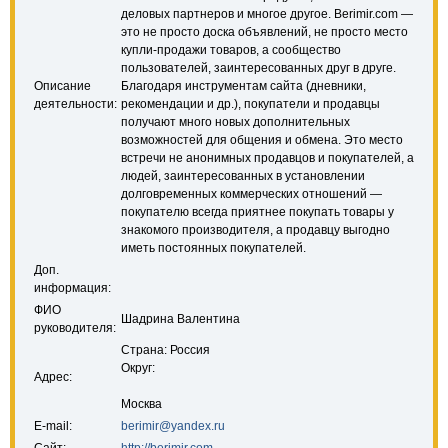
деловых партнеров и многое другое. Berimir.com —
это не просто доска объявлений, не просто место
купли-продажи товаров, а сообщество
пользователей, заинтересованных друг в друге.
Описание
Благодаря инструментам сайта (дневники,
деятельности:
рекомендации и др.), покупатели и продавцы
получают много новых дополнительных
возможностей для общения и обмена. Это место
встречи не анонимных продавцов и покупателей, а
людей, заинтересованных в установлении
долговременных коммерческих отношений —
покупателю всегда приятнее покупать товары у
знакомого производителя, а продавцу выгодно
иметь постоянных покупателей.
Доп.
информация:
ФИО
Шадрина Валентина
руководителя:
Страна: Россия
Округ:
Адрес:
Москва
E-mail:
berimir@yandex.ru