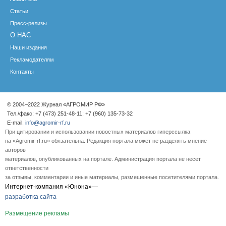
Статьи
Пресс-релизы
О НАС
Наши издания
Рекламодателям
Контакты
© 2004–2022 Журнал «АГРОМИР РФ»
Тел./факс: +7 (473) 251-48-11; +7 (960) 135-73-32
E-mail:
info@agromir-rf.ru
При цитировании и использовании новостных материалов гиперссылка
на «Agromir-rf.ru» обязательна. Редакция портала может не разделять мнение
авторов
материалов, опубликованных на портале. Администрация портала не несет
ответственности
за отзывы, комментарии и иные материалы, размещенные посетителями портала.
Интернет-компания «Юнона»—
разработка сайта
Размещение рекламы