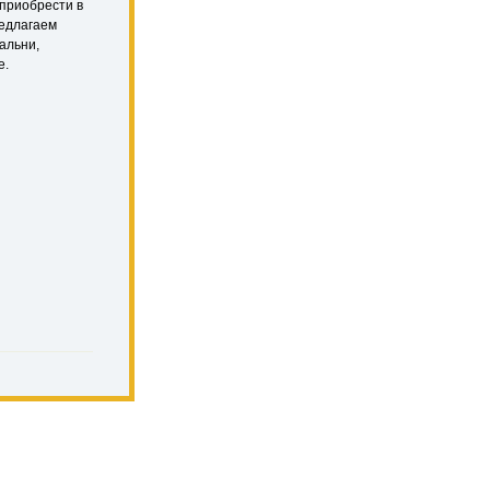
 приобрести в
редлагаем
альни,
е.