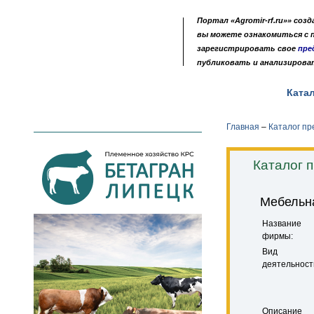
Портал «Agromir-rf.ru»» соз
вы можете ознакомиться с
зарегистрировать свое
пре
публиковать и анализирова
Новости
Выставки
Доска объявлений
Ката
•
•
•
Главная
–
Каталог п
Каталог 
Мебельн
Название
фирмы:
Вид
деятельност
Описание