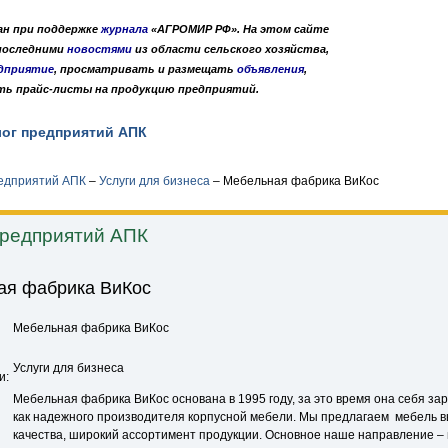
дан при поддержке
журнала
«АГРОМИР РФ». На этом сайте
 последними
новостями
из области сельского хозяйства,
дприятие
, просматривать и размещать
объявления
,
ть прайс-листы на продукцию предприятий.
лог предприятий АПК
Публикации
О нас
•
•
редприятий АПК
–
Услуги для бизнеса
–
Мебельная фабрика ВиКос
предприятий АПК
ая фабрика ВиКос
Мебельная фабрика ВиКос
Услуги для бизнеса
и:
Мебельная фабрика ВиКос основана в 1995 году, за это время она себя з
как надежного производителя корпусной мебели. Мы предлагаем мебель в
качества, широкий ассортимент продукции. Основное наше направление –