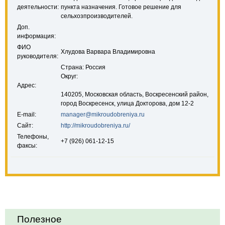
деятельности:
пункта назначения. Готовое решение для
сельхозпроизводителей.
Доп.
информация:
ФИО
Хлудова Варвара Владимировна
руководителя:
Страна: Россия
Округ:
Адрес:
140205, Московская область, Воскресенский район,
город Воскресенск, улица Докторова, дом 12-2
E-mail:
manager@mikroudobreniya.ru
Сайт:
http://mikroudobreniya.ru/
Телефоны,
+7 (926) 061-12-15
факсы:
Полезное