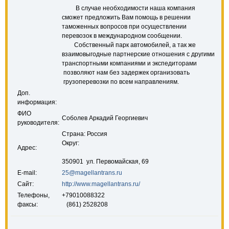
В случае необходимости наша компания
сможет предложить Вам помощь в решении
таможенных вопросов при осуществлении
перевозок в международном сообщении.
Собственный парк автомобилей, а так же
взаимовыгодные партнерские отношения с другими
транспортными компаниями и экспедиторами
позволяют нам без задержек организовать
грузоперевозки по всем направлениям.
Доп.
информация:
ФИО
Соболев Аркадий Георгиевич
руководителя:
Страна: Россия
Округ:
Адрес:
350901 ул. Первомайская, 69
E-mail:
25@magellantrans.ru
Сайт:
http://www.magellantrans.ru/
Телефоны,
+79010088322
факсы:
(861) 2528208