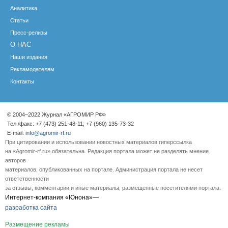
Аналитика
Статьи
Пресс-релизы
О НАС
Наши издания
Рекламодателям
Контакты
© 2004–2022 Журнал «АГРОМИР РФ»
Тел./факс: +7 (473) 251-48-11; +7 (960) 135-73-32
E-mail:
info@agromir-rf.ru
При цитировании и использовании новостных материалов гиперссылка
на «Agromir-rf.ru» обязательна. Редакция портала может не разделять мнение
авторов
материалов, опубликованных на портале. Администрация портала не несет
ответственности
за отзывы, комментарии и иные материалы, размещенные посетителями портала.
Интернет-компания «Юнона»—
разработка сайта
Размещение рекламы