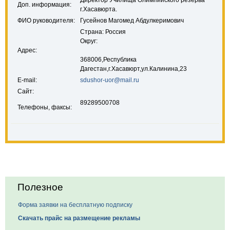
Директор Училища Олимпийского резерва
Доп. информация:
г.Хасавюрта.
ФИО руководителя:
Гусейнов Магомед Абдулкеримович
Страна: Россия
Округ:
Адрес:
368006,Республика
Дагестан,г.Хасавюрт,ул.Калинина,23
E-mail:
sdushor-uor@mail.ru
Сайт:
89289500708
Телефоны, факсы:
Полезное
Форма заявки на бесплатную подписку
Скачать прайс на размещение рекламы