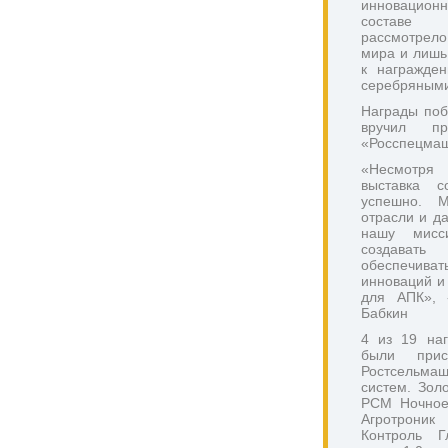
инновационн
составе 
рассмотрело
мира и лишь 
к награжде
серебряным
Награды поб
вручил пре
«Росспецмаш
«Несмотря 
выставка с
успешно. М
отрасли и д
нашу мисси
создават
обеспечивать
инноваций и
для АПК», -
Бабкин
4 из 19 наг
были прису
Ростсельмаш 
систем. Зол
РСМ Ночное 
Агротрони
Контроль Г