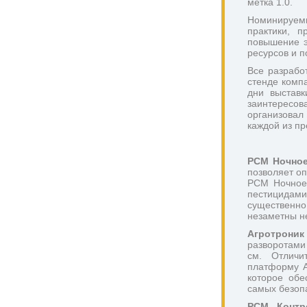
метка 1.0. 
Номинируемы
практики, п
повышение э
ресурсов и п
Все разрабо
стенде компа
дни выставк
заинтересов
организовал
каждой из пр
РСМ Ночное
позволяет о
РСМ Ночное 
пестицидам
существенно
незаметны н
Агротроник
разворотами
см. Отличи
платформу А
которое обе
самых безопа
РСМ Контр