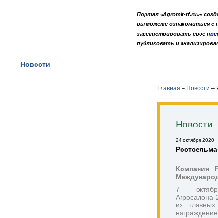
Портал «Agromir-rf.ru»» соз
вы можете ознакомиться с
зарегистрировать свое
пре
публиковать и анализирова
Новости
Выставки
Доска объявлений
Ката
•
•
•
Главная
–
Новости
–
Р
Новости
24 октября 2020
Ростсельма
Компания Р
Международ
7 октяб
Агросалона-
из главных
награждение