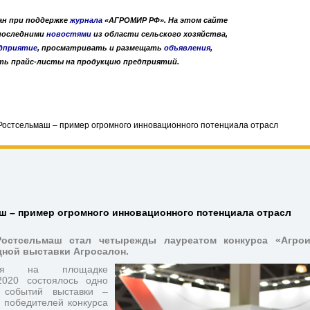
дан при поддержке
журнала
«АГРОМИР РФ». На этом сайте
 последними
новостями
из области сельского хозяйства,
дприятие
, просматривать и размещать
объявления
,
ть прайс-листы на продукцию предприятий.
лог предприятий АПК
Публикации
О нас
•
•
остсельмаш – пример огромного инновационного потенциала отрасл
ш – пример огромного инновационного потенциала отрасл
остсельмаш стал четырежды лауреатом конкурса «Агрои
ной выставки Агросалон.
ря на площадке 
2020 состоялось одно 
 событий выставки – 
 победителей конкурса 