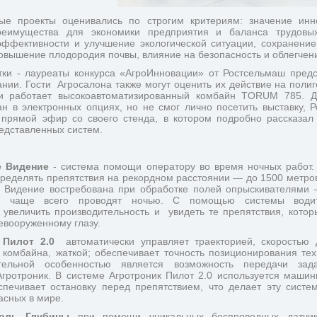
е проекты оценивались по строгим критериям: значение инно
реимущества для экономики предприятия и баланса трудовых 
ффективности и улучшение экологической ситуации, сохранение
овышение плодородия почвы, влияние на безопасность и облегчени
тки - лауреаты конкурса «АгроИнновации» от Ростсельмаш предс
нии. Гости  Агросалона также могут оценить их действие на полиго
и работает высокоавтоматизированный комбайн TORUM 785. Дл
ан в электронных опциях, но не смог лично посетить выставку, Р
 прямой эфир со своего стенда, в котором подробно рассказал 
едставленных систем.
 Видение
 - система помощи оператору во время ночных работ. 
пределять препятствия на рекордном расстоянии — до 1500 метров
Видение востребована при обработке полей опрыскивателями 
и чаще всего проводят ночью. С помощью системы водит
 увеличить производительность и  увидеть те препятствия, котор
евооруженному глазу. 
 Пилот 2.0 
 автоматически управляет траекторией, скоростью 
 комбайна, жаткой; обеспечивает точность позиционирования техн
тельной особенностью является возможность передачи зада
гротроник. В системе Агротроник Пилот 2.0 используется машинн
спечивает остановку перед препятствием, что делает эту систем
сных в мире. 
оль Глубины 
при помощи уникальных беспроводных датчико