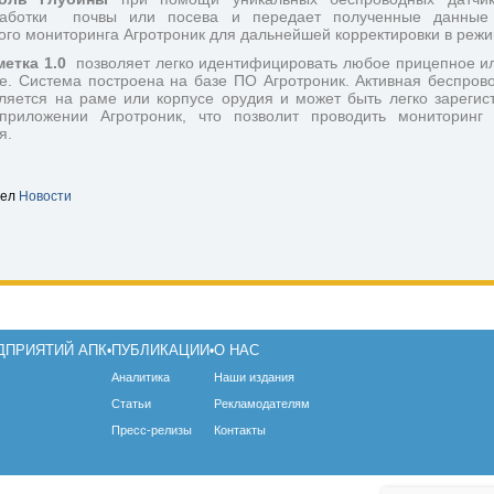
работки  почвы или посева и передает полученные данные 
го мониторинга Агротроник для дальнейшей корректировки в режим
етка 1.0 
 позволяет легко идентифицировать любое прицепное ил
е. Система построена на базе ПО Агротроник. Активная беспрово
ляется на раме или корпусе орудия и
может быть легко зарегист
риложении Агротроник, что позволит проводить мониторинг п
я.
дел
Новости
ДПРИЯТИЙ АПК
ПУБЛИКАЦИИ
О НАС
•
•
Аналитика
Наши издания
Статьи
Рекламодателям
Пресс-релизы
Контакты