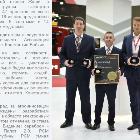
ой техники. Жюри  в 
группы экспертов 
 47 проектов со всего 
19 из них представило 
нию 5 золотыми и 14 
и медалями.
едителям и лауреатам 
зидент Ассоциации 
» Константин Бабкин.
на все сложности, 
остоялась и прошла 
ы все – участники 
альше будем выполнять 
ю, кормить людей, 
ь рабочие места, 
 условия для развития 
 эффективных решения 
 отметил Константин 
рад за агроинновации 
ждены разработкам 
в области электронных 
отом отмечена система 
Видение; серебром - 
к Пилот 2.0, РСМ 
лубины, РСМ Умная 