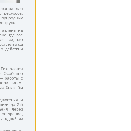
вации для 
ресурсов, 
 природных 
е труда.
тавлены на 
не, где все 
я тех, кто 
остсельмаш 
о действии 
Технология 
. Особенно 
— работы с 
ели могут 
ые были бы 
движения и 
ики до 2,5 
ния через 
ое зрение, 
у одной из 
визмеряет 