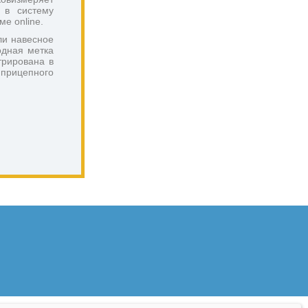
в систему 
е online.
и навесное 
дная метка 
рирована в 
рицепного 