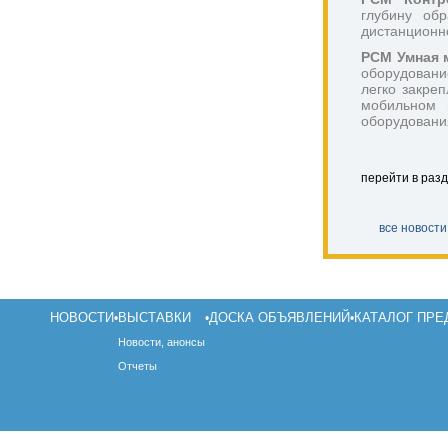
глубину об
дистанционно
РСМ Умная м
оборудовани
легко
закреп
мобильном п
оборудовани
перейти в раз
все новости
НОВОСТИ
ВЫСТАВКИ
ДОСКА ОБЪЯВЛЕНИЙ
КАТАЛОГ ПРЕ
•
•
•
Новости, анонсы
Отчеты