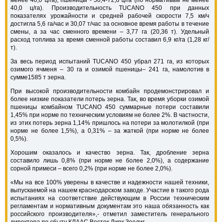
менее 40,0 ц/га), пшеницы - 50,4-72,8 ц/га (по нормативам не менее
40,0 ц/га). Производительность TUCANO 450 при данных
показателях урожайности и средней рабочей скорости 7,5 км/ч
достигла 5,6 га/час и 30,07 т/час за основное время работы в течение
смены, а за час сменного времени – 3,77 га (20,36 т). Удельный
расход топлива за время сменной работы составил 6,9 кг/га (1,28 кг/
т).
За весь период испытаний TUCANO 450 убрал 271 га, из которых
озимого ячменя – 30 га и озимой пшеницы– 241 га, намолотив в
сумме1585 т зерна.
При высокой производительности комбайн продемонстрировал и
более низкие показатели потерь зерна. Так, во время уборки озимой
пшеницы комбайном TUCANO 450 суммарные потери составили
1,45% при норме по техническим условиям не более 2%. В частности,
из этих потерь зерна 1,14% пришлось на потери за молотилкой (при
норме не более 1,5%), а 0,31% – за жаткой (при норме не более
0,5%).
Хорошим оказалось и качество зерна. Так, дробление зерна
составило лишь 0,8% (при норме не более 2,0%), а содержание
сорной примеси – всего 0,2% (при норме не более 2,0%).
«Мы на все 100% уверены в качестве и надежности нашей техники,
выпускаемой на нашем краснодарском заводе. Участие в такого рода
испытаниях на соответствие действующим в России техническим
регламентам и нормативным документам это наша обязанность как
российского производителя»,- отметил заместитель генерального