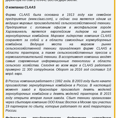
директора по сбыту КЛААС Восток Дирк Зеелиг.
О компании CLAAS
Фирма CLAAS была основана в 1913 году как семейное
предприятие (www.claas.com), и сейчас она является одним из
ведущих мировых производителей сельскохозяйственной техники.
Предприятие с головным офисом в вестфальском городе
Харзевинкель является европейским лидером на рынке
зерноуборочных комбайнов. Мировое лидерство компания CLAAS
сохраняет за собой и в области самоходных кормоуборочных
комбайнов. Ведущие места на мировом рынке
сельскохозяйственной техники принадлежат фирме CLAAS в
области тракторов, а также сельскохозяйственных прессов и
кормозаготовительной техники. В ассортимент компании входят
самые современные информационные технологии в области
сельского хозяйства. Сегодня во всем мире в CLAAS работает
примерно 11 300 сотрудников. Оборот за 2016 год составил 3,6
млрд. евро.
В России компания работает с 1992 года. В 2003 году было начато
производство зерноуборочных комбайнов в России. В настоящий
момент завод в Краснодаре производит девять моделей
зерноуборочных комбайнов и девять моделей тракторов. В 2015
году открыта вторая линия завода. Сбыт техники организован
через сбытовую компанию ООО Клаас Восток в Москве при участии
19 партнеров по сбыту, которые работают по всей территории
России.