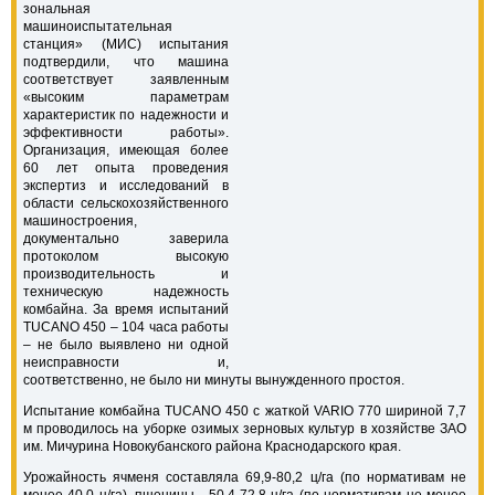
зональная
машиноиспытательная
станция» (МИС) испытания
подтвердили, что машина
соответствует заявленным
«высоким параметрам
характеристик по надежности и
эффективности работы».
Организация, имеющая более
60 лет опыта проведения
экспертиз и исследований в
области сельскохозяйственного
машиностроения,
документально заверила
протоколом высокую
производительность и
техническую надежность
комбайна. За время испытаний
TUCANO 450 – 104 часа работы
– не было выявлено ни одной
неисправности и,
соответственно, не было ни минуты вынужденного простоя.
Испытание комбайна TUCANO 450 с жаткой VARIO 770 шириной 7,7
м проводилось на уборке озимых зерновых культур в хозяйстве ЗАО
им. Мичурина Новокубанского района Краснодарского края.
Урожайность ячменя составляла 69,9-80,2 ц/га (по нормативам не