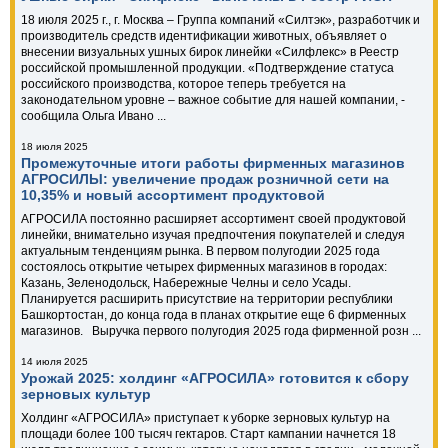
18 июля 2025 г., г. Москва – Группа компаний «Силтэк», разработчик и
производитель средств идентификации животных, объявляет о
внесении визуальных ушных бирок линейки «Силфлекс» в Реестр
российской промышленной продукции. «Подтверждение статуса
российского производства, которое теперь требуется на
законодательном уровне – важное событие для нашей компании, -
сообщила Ольга Ивано ...
18 июля 2025
Промежуточные итоги работы фирменных магазинов
АГРОСИЛЫ: увеличение продаж розничной сети на
10,35% и новый ассортимент продуктовой
АГРОСИЛА постоянно расширяет ассортимент своей продуктовой
линейки, внимательно изучая предпочтения покупателей и следуя
актуальным тенденциям рынка. В первом полугодии 2025 года
состоялось открытие четырех фирменных магазинов в городах:
Казань, Зеленодольск, Набережные Челны и село Усады.
Планируется расширить присутствие на территории республики
Башкортостан, до конца года в планах открытие еще 6 фирменных
магазинов. Выручка первого полугодия 2025 года фирменной розн ...
14 июля 2025
Урожай 2025: холдинг «АГРОСИЛА» готовится к сбору
зерновых культур
Холдинг «АГРОСИЛА» приступает к уборке зерновых культур на
площади более 100 тысяч гектаров. Старт кампании начнется 18