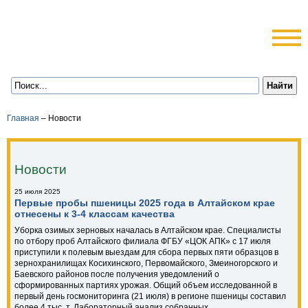
Главная
–
Новости
Новости
25 июля 2025
Первые пробы пшеницы 2025 года в Алтайском крае
отнесены к 3-4 классам качества
Уборка озимых зерновых началась в Алтайском крае. Специалисты
по отбору проб Алтайского филиала ФГБУ «ЦОК АПК» с 17 июля
приступили к полевым выездам для сбора первых пяти образцов в
зернохранилищах Косихинского, Первомайского, Змеиногорского и
Баевского районов после получения уведомлений о
сформированных партиях урожая. Общий объем исследованной в
первый день госмониторинга (21 июля) в регионе пшеницы составил
более 4 тыс. т. Лабораторный анализ собранных ...