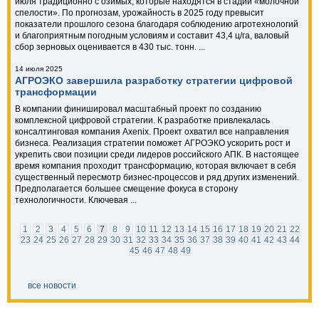
июля традиционно с озимых, которые находятся в стадии «молочной
спелости». По прогнозам, урожайность в 2025 году превысит
показатели прошлого сезона благодаря соблюдению агротехнологий
и благоприятным погодным условиям и составит 43,4 ц/га, валовый
сбор зерновых оценивается в 430 тыс. тонн. ...
14 июля 2025
АГРОЭКО завершила разработку стратегии цифровой
трансформации
В компании финишировал масштабный проект по созданию
комплексной цифровой стратегии. К разработке привлекалась
консалтинговая компания Axenix. Проект охватил все направления
бизнеса. Реализация стратегии поможет АГРОЭКО ускорить рост и
укрепить свои позиции среди лидеров российского АПК. В настоящее
время компания проходит трансформацию, которая включает в себя
существенный пересмотр бизнес-процессов и ряд других изменений.
Предполагается большее смещение фокуса в сторону
технологичности. Ключевая ...
1
2
3
4
5
6
7
8
9
10
11
12
13
14
15
16
17
18
19
20
21
22
23
24
25
26
27
28
29
30
31
32
33
34
35
36
37
38
39
40
41
42
43
44
45
46
47
48
49
все новости