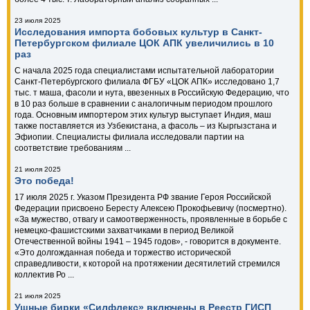
23 июля 2025
Исследования импорта бобовых культур в Санкт-
Петербургском филиале ЦОК АПК увеличились в 10
раз
С начала 2025 года специалистами испытательной лаборатории
Санкт-Петербургского филиала ФГБУ «ЦОК АПК» исследовано 1,7
тыс. т маша, фасоли и нута, ввезенных в Российскую Федерацию, что
в 10 раз больше в сравнении с аналогичным периодом прошлого
года. Основным импортером этих культур выступает Индия, маш
также поставляется из Узбекистана, а фасоль – из Кыргызстана и
Эфиопии. Специалисты филиала исследовали партии на
соответствие требованиям ...
21 июля 2025
Это победа!
17 июля 2025 г. Указом Президента РФ звание Героя Российской
Федерации присвоено Бересту Алексею Прокофьевичу (посмертно).
«За мужество, отвагу и самоотверженность, проявленные в борьбе с
немецко-фашистскими захватчиками в период Великой
Отечественной войны 1941 – 1945 годов», - говорится в документе.
«Это долгожданная победа и торжество исторической
справедливости, к которой на протяжении десятилетий стремился
коллектив Ро ...
21 июля 2025
Ушные бирки «Силфлекс» включены в Реестр ГИСП