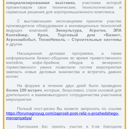
специализированная выставка
, участники которой 
презентовали свои технические, технологические и 
сервисные решения для агропромышленного комплекса. 
С выставочными экспозициями приняли участие 
производители оборудования и инновационных технологий 
ведущих компаний: 
Экокультура, Агротек, ЭЛА 
Контейнер, Крон, Торговый дом «Базис», 
Агроснабсбыт, ТехноНиколь – Строительные системы 
и другие.
Насыщенная деловая программа, а также 
неформальное бизнес-общение во время приветственного 
коктейля, кофе-брейков, обедов и вечернего 
торжественного ужина позволили гостям мероприятия 
завязать новые деловые знакомства и встретить давних 
коллег.
На форуме в течение двух дней было проведено 
более 100 встреч
, которые, безусловно, стали основой для 
длительного и взаимовыгодного сотрудничества участников 
мероприятия. 
Полный пост-релиз Вы можете запросить по ссылке 
https://forumagroyug.com/zaprosit-post-reliz-s-proshedshego-
meropriyatiya/
Приглашаем Вас принять участие в 6-ом Ежегодном 