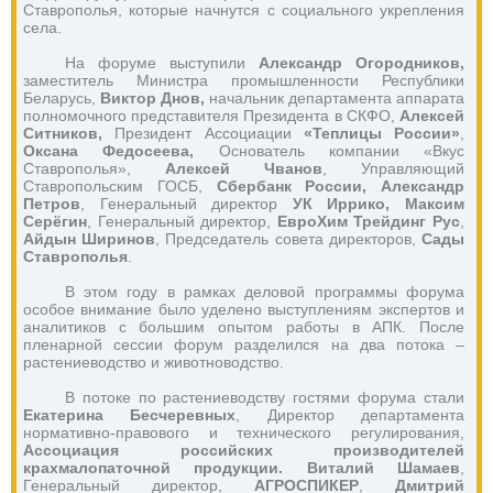
Ставрополья, которые начнутся с социального укрепления 
села.
На форуме выступили
 Александр Огородников, 
заместитель Министра промышленности Республики 
Беларусь, 
Виктор Днов, 
начальник департамента аппарата 
полномочного представителя Президента в СКФО,
 Алексей 
Ситников, 
Президент Ассоциации 
«Теплицы России»
,
Оксана Федосеева, 
Основатель компании «Вкус 
Ставрополья», 
Алексей Чванов
, Управляющий 
Ставропольским ГОСБ, 
Сбербанк России, Александр 
Петров
, Генеральный директор 
УК Иррико, Максим 
Серёгин
, Генеральный директор, 
ЕвроХим Трейдинг Рус
, 
Айдын Ширинов
, Председатель совета директоров, 
Сады 
Ставрополья
. 
В этом году в рамках деловой программы форума 
особое внимание было уделено выступлениям экспертов и 
аналитиков с большим опытом работы в АПК. После 
пленарной сессии форум разделился на два потока – 
растениеводство и животноводство.
В потоке по растениеводству гостями форума стали 
Екатерина Бесчеревных
, Директор департамента 
нормативно-правового и технического регулирования,
Ассоциация российских производителей 
крахмалопаточной продукции. Виталий Шамаев
, 
Генеральный директор,
 АГРОСПИКЕР
, 
Дмитрий 