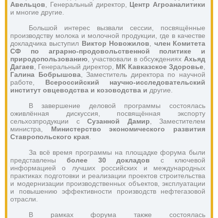
Авельцов
, Генеральный директор,
 Центр Агроаналитики 
и многие другие.
Большой интерес вызвали сессии, посвящённые 
производству молока и молочной продукции, где в качестве 
докладчика выступил
 Виктор Новожилов
, 
член Комитета 
СФ по аграрно-продовольственной политике и 
природопользованию
, участвовали в обсуждениях 
Ахьяд 
Дагаев
, Генеральный директор, 
МК Кавказское Здоровье
, 
Галина Бобрышова
, Заместитель директора по научной 
работе, 
Всероссийский научно-исследовательский 
институт овцеводства и козоводства и 
другие.
В завершение деловой программы состоялась 
оживлённая дискуссия, посвящённая экспорту 
сельхозпродукции с 
Сузанной Дамир
, Заместителем 
министра, 
Министерство экономического развития 
Ставропольского края
.
За всё время программы на площадке форума были 
представлены 
более 30 докладов
 с ключевой 
информацией о лучших российских и международных 
практиках подготовки и реализации проектов строительства 
и модернизации производственных объектов, эксплуатации 
и повышению эффективности производств нефтегазовой 
отрасли. 
В рамках форума также состоялась 