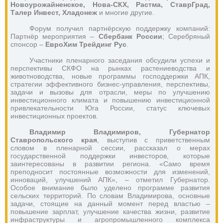
Новоурожайненское, Нова-СКХ, Растма, СтаврГрад, 
Талер Инвест,
Хладонеж 
и многие другие. 
Форум получил партнёрскую поддержку компаний: 
Партнёр мероприятия – 
Сбербанк России
; Серебряный 
спонсор – 
ЕвроХим Трейдинг Рус
. 
Участники пленарного заседания
обсудили успехи и 
перспективы СКФО на рынках растениеводства и 
животноводства, новые программы господдержки АПК, 
стратегии эффективного бизнес-управления, перспективы, 
задачи и вызовы для отрасли, меры по улучшению 
инвестиционного климата и повышению инвестиционной 
привлекательности Юга России, статус ключевых 
инвестиционных проектов.
Владимир Владимиров, Губернатор 
Ставропольского края
, выступив с приветственным 
словом в пленарной сессии, рассказал о мерах 
государственной поддержки инвесторов, которые 
заинтересованы в развитии региона. «Само время 
преподносит постоянные возможности для изменений, 
инноваций, улучшений АПК», – отметил Губернатор. 
Особое внимание было уделено программе развития 
сельских территорий. По словам Владимирова, основные 
задачи, стоящие на данный момент перед властью – 
повышение зарплат, улучшение качества жизни, развитие 
инфраструктуры и агропромышленного комплекса 