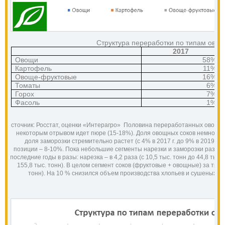
Структура переработки по типам овоще
2017
Овощи
58%
Картофель
11%
Овоще-фруктовые
16%
Томаты
6%
Горох
7%
Фасоль
1%
Источник: Росстат, оценки «Интерагро» 
Половина переработанных овощей –
некоторым отрывом идет пюре (15-18%). Доля овощных соков немного снизи
доля заморозки стремительно растет (с 4% в 2017 г. до 9% в 2019 г.)
позиции – 8-10%.
Пока небольшие сегменты нарезки и заморозки развив
последние годы в разы: нарезка – в 4,2 раза (с 10,5 тыс. тонн до 44,8 тыс. т
155,8 тыс. тонн).
В целом сегмент соков (фруктовые + овощные) за три го
тонн). На 10 % снизился объем производства хлопьев и сушеных овоще