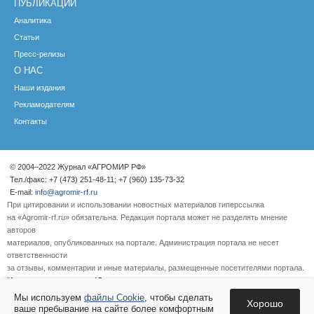
ПУБЛИКАЦИИ
Аналитика
Статьи
Пресс-релизы
О НАС
Наши издания
Рекламодателям
Контакты
© 2004–2022 Журнал «АГРОМИР РФ»
Тел./факс: +7 (473) 251-48-11; +7 (960) 135-73-32
E-mail:
info@agromir-rf.ru
При цитировании и использовании новостных материалов гиперссылка
на «Agromir-rf.ru» обязательна. Редакция портала может не разделять мнение
авторов
материалов, опубликованных на портале. Администрация портала не несет
ответственности
за отзывы, комментарии и иные материалы, размещенные посетителями портала.
Интернет-компания «Юнона»—
разработка сайта
Мы используем
файлы Cookie
, чтобы сделать
Хорошо
ваше пребывание на сайте более комфортным