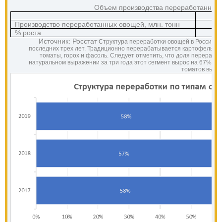
Объем производства переработанных 
2
Производство переработанных овощей, млн. тонн
% роста
Источник: Росстат
Структура переработки овощей в России о
последних трех лет. Традиционно перерабатывается картофель (эта д
томаты, горох и фасоль. Следует отметить, что доля перерабо
натуральном выражении за три года этот сегмент вырос на 67% (с 17
томатов выросл